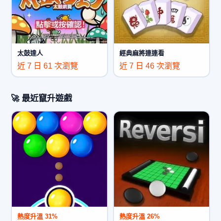
太鼓達人
經典麻將連連看
近 7 日 61 次瀏覽
近 7 日 46 次瀏覽
🚀 最近竄升遊戲
熱度升溫 31%
熱度升溫 26%