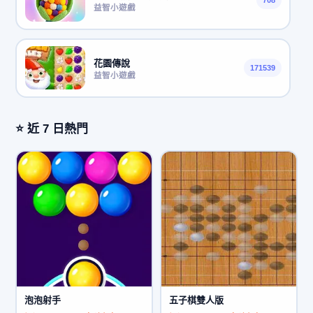
708
益智小遊戲
花園傳說
171539
益智小遊戲
⭐ 近 7 日熱門
泡泡射手
五子棋雙人版