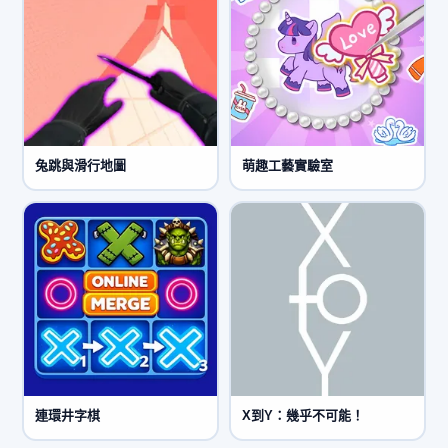
兔跳與滑行地圖
萌趣工藝實驗室
連環井字棋
X到Y：幾乎不可能！