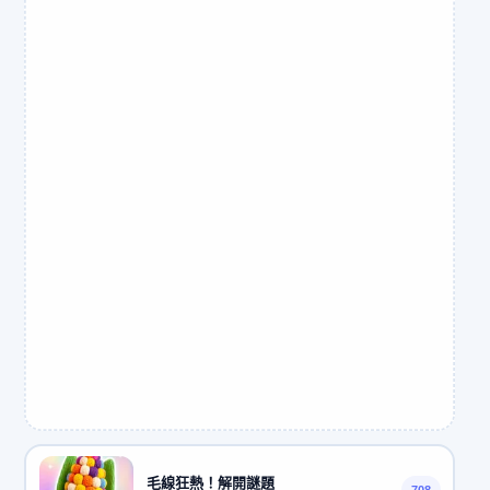
毛線狂熱！解開謎題