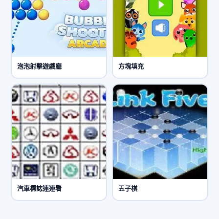
泡泡射擊遊戲廳
方塊填充
汽車標誌連連看
五子棋