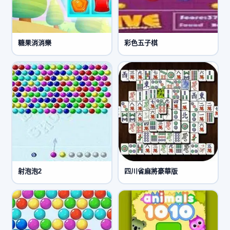
糖果消消樂
彩色五子棋
射泡泡2
四川省麻將豪華版