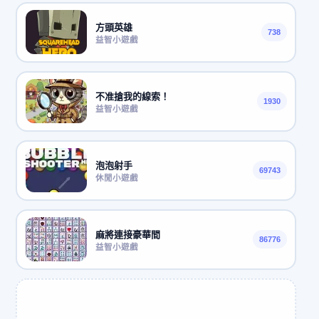
方頭英雄
738
益智小遊戲
不准搶我的線索！
1930
益智小遊戲
泡泡射手
69743
休閒小遊戲
麻將連接豪華間
86776
益智小遊戲