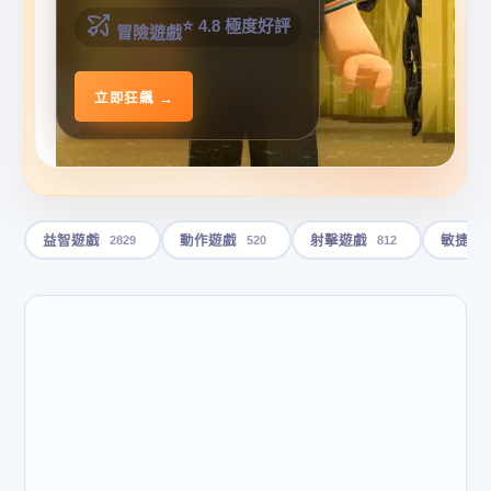
⭐ 4.8 極度好評
冒險遊戲
立即狂飆 →
2829
520
812
益智遊戲
動作遊戲
射擊遊戲
敏捷遊