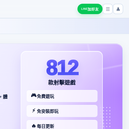
👤
加好友
LINE
812
款射擊遊戲
🎮
免費遊玩
，體
⚡
免安裝即玩
🔥
每日更新