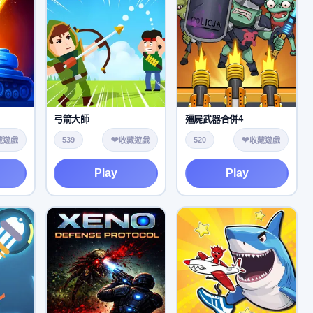
弓箭大師
殭屍武器合併4
❤️
❤️
539
520
藏遊戲
收藏遊戲
收藏遊戲
Play
Play