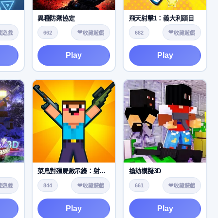
異種防禦協定
飛天射擊1：義大利頭目
❤️
❤️
662
682
藏遊戲
收藏遊戲
收藏遊戲
Play
Play
菜鳥對殭屍啟示錄：射擊高手
搶劫模擬3D
❤️
❤️
844
661
藏遊戲
收藏遊戲
收藏遊戲
Play
Play