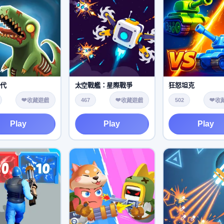
世代
太空戰艦：星際戰爭
狂怒坦克
❤️
❤️
❤️
467
502
收藏遊戲
收藏遊戲
收
Play
Play
Play