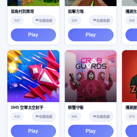
菜鳥村防禦塔
狙擊方塊
殭屍
❤️
❤️
537
520
938
收藏遊戲
收藏遊戲
Play
Play
1945 空軍太空射手
螃蟹守衛
殭屍
❤️
❤️
615
695
675
收藏遊戲
收藏遊戲
Play
Play