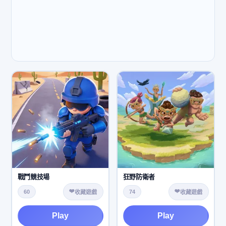
戰鬥競技場
狂野防衛者
❤️
❤️
60
74
收藏遊戲
收藏遊戲
Play
Play