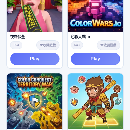
夜店保全
色彩大戰.io
❤️
❤️
954
643
收藏遊戲
收藏遊戲
Play
Play