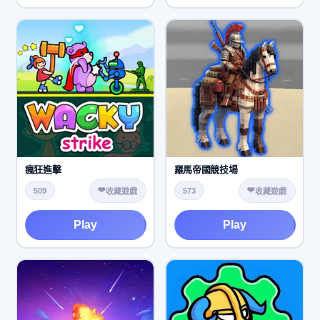
瘋狂進擊
羅馬帝國競技場
❤️
❤️
509
573
收藏遊戲
收藏遊戲
Play
Play