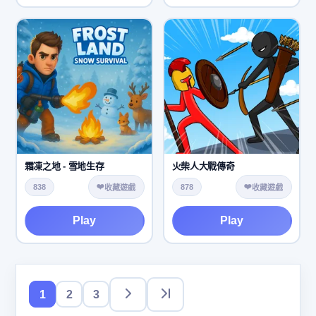
霜凍之地 - 雪地生存
火柴人大戰傳奇
❤️
❤️
838
878
收藏遊戲
收藏遊戲
Play
Play
1
2
3