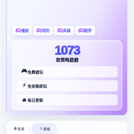
殭屍
塔防
英雄
戰爭
1073
款策略遊戲
🎮
免費遊玩
⚡
免安裝即玩
🔥
每日更新
🏠
📁
首頁
策略