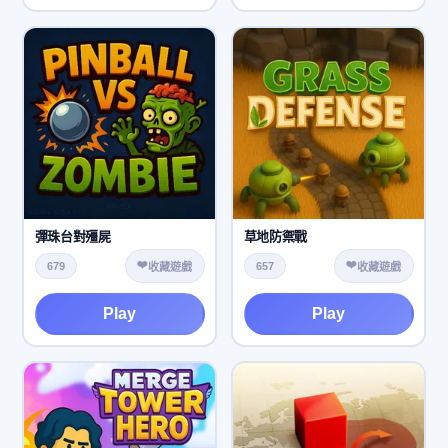
彈珠台對殭屍
草地防禦戰
❤️
❤️
679
657
收藏遊戲
收藏遊戲
Play
Play