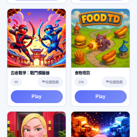
忍者戰爭：戰鬥模擬器
食物塔防
❤️
❤️
86
106
收藏遊戲
收藏遊戲
Play
Play