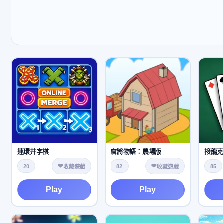
連環井字棋
麻將物語：農場版
❤️
❤️
20
82
85
收藏遊戲
收藏遊戲
Play
Play