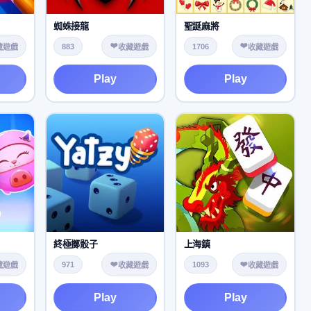
蜘蛛接龍
聖誕麻將
❤️
❤️
883
1706
藏遊戲
收藏遊戲
收藏遊戲
Play
Play
終極擲骰子
上海鎮
❤️
❤️
971
1093
藏遊戲
收藏遊戲
收藏遊戲
Play
Play