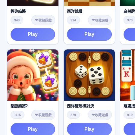
經典麻將
西洋跳棋
麻將
❤️
❤️
948
914
970
收藏遊戲
收藏遊戲
Play
Play
聖誕麻將2
西洋雙陸棋對決
爐邊
❤️
❤️
1115
879
919
收藏遊戲
收藏遊戲
Play
Play