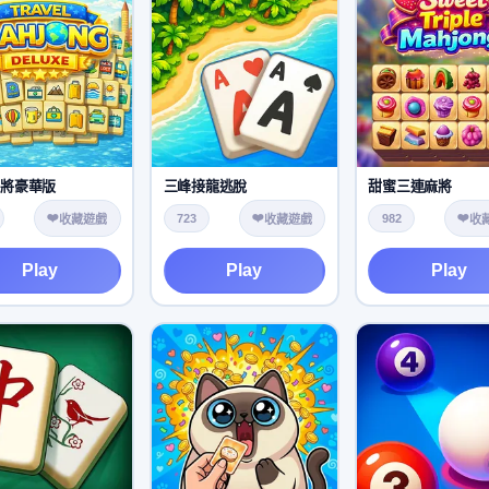
麻將豪華版
三峰接龍逃脫
甜蜜三連麻將
❤️
❤️
❤️
723
982
收藏遊戲
收藏遊戲
收
Play
Play
Play