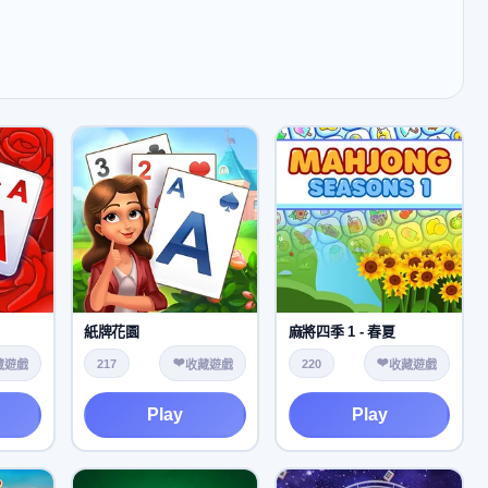
紙牌花園
麻將四季 1 - 春夏
❤️
❤️
217
220
藏遊戲
收藏遊戲
收藏遊戲
Play
Play