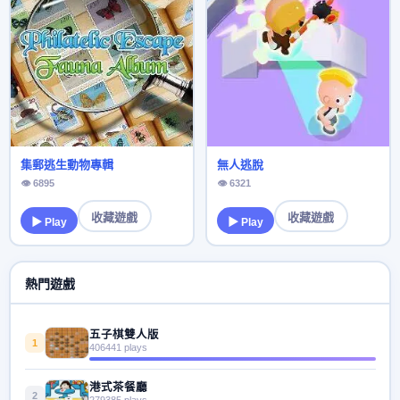
集郵逃生動物專輯
無人逃脫
👁 6895
👁 6321
收藏遊戲
收藏遊戲
▶ Play
▶ Play
熱門遊戲
五子棋雙人版
1
406441 plays
港式茶餐廳
2
279385 plays