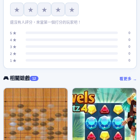
★
★
★
★
★
還沒有人評分，來當第一個打分的玩家吧！
0
5 ★
0
4 ★
0
3 ★
0
2 ★
0
1 ★
🎮 相關遊戲
12
看更多 →