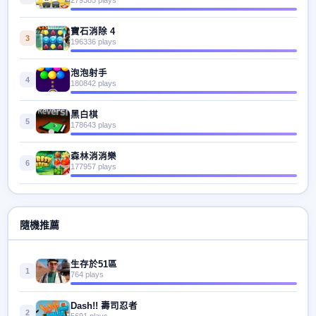
寶石消除 4
3
196336 plays
泡泡射手
4
180842 plays
黑白棋
5
178643 plays
森林消消樂
6
177957 plays
隨機推薦
生存於51區
1
764 plays
Dash!! 壽司忍者
2