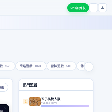
👤
加好友
LINE
957
1073
540
1793
戲
策略遊戲
冒險遊戲
休閒遊戲
熱門遊戲
遊戲
五子棋雙人版
1
406862 plays
en