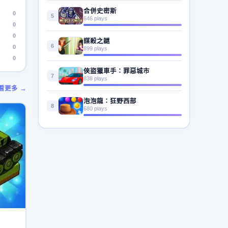
合併史密斯
0
5
646 plays
0
0
謀殺之謎
6
0
899 plays
0
俠盜獵車手：罪惡城市
7
838 plays
看更多 →
泡泡龍：狂野西部
8
680 plays