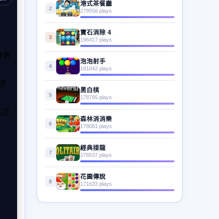
港式茶餐廳
2
279556 plays
寶石消除 4
3
196417 plays
泡泡射手
4
181042 plays
黑白棋
5
178795 plays
森林消消樂
6
178081 plays
經典接龍
7
176537 plays
花園傳說
8
171633 plays