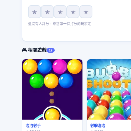
★
★
★
★
★
還沒有人評分，來當第一個打分的玩家吧！
🎮 相關遊戲
12
泡泡射手
射擊泡泡