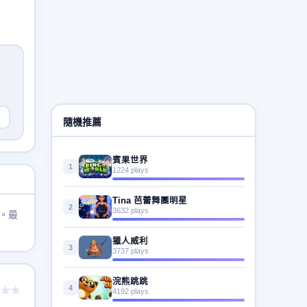
隨機推薦
賓果世界
1
1224 plays
Tina 芭蕾舞團明星
2
3632 plays
。最
獵人威利
3
3737 plays
浣熊跳跳
4
★★
4192 plays