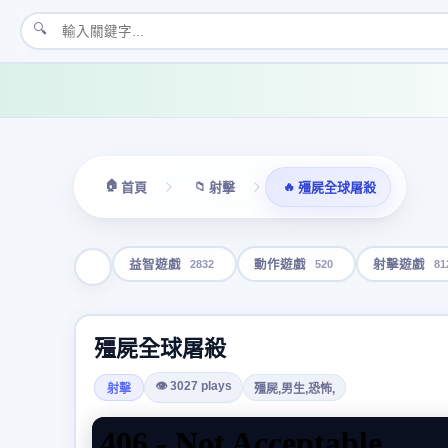
🔍
🏠
📁
🔥
首頁
射擊
殭屍全球屠殺
2832
520
81
益智遊戲
動作遊戲
射擊遊戲
殭屍全球屠殺
👁 3027 plays
射擊
殭屍,男生,恐怖,