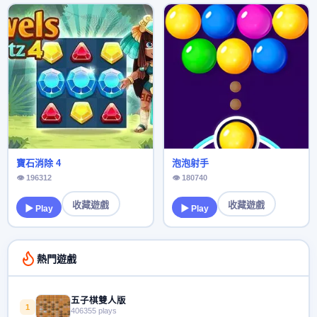
寶石消除 4
泡泡射手
👁 196312
👁 180740
收藏遊戲
收藏遊戲
▶ Play
▶ Play
熱門遊戲
五子棋雙人版
1
406355 plays