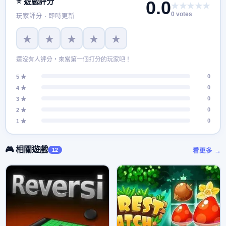
⭐ 遊戲評分
0.0
★★★★★
0 votes
玩家評分 · 即時更新
★
★
★
★
★
還沒有人評分，來當第一個打分的玩家吧！
0
5 ★
0
4 ★
0
3 ★
0
2 ★
0
1 ★
🎮 相關遊戲
12
看更多 →