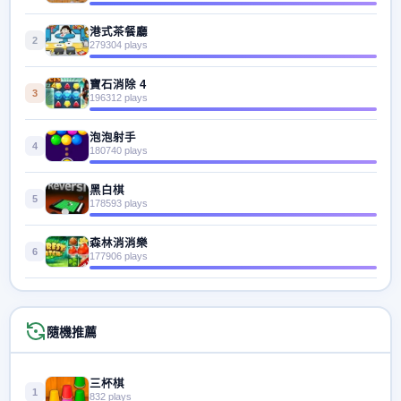
港式茶餐廳
2
279304 plays
寶石消除 4
3
196312 plays
泡泡射手
4
180740 plays
黑白棋
5
178593 plays
森林消消樂
6
177906 plays
隨機推薦
三杯棋
1
832 plays