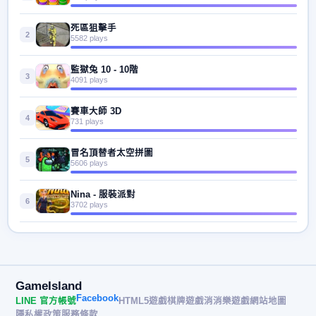
死區狙擊手
2
5582 plays
監獄兔 10 - 10階
3
4091 plays
賽車大師 3D
4
731 plays
冒名頂替者太空拼圖
5
5606 plays
Nina - 服裝派對
6
3702 plays
GameIsland
Facebook
LINE 官方帳號
HTML5遊戲
棋牌遊戲
消消樂遊戲
網站地圖
隱私權政策
服務條款