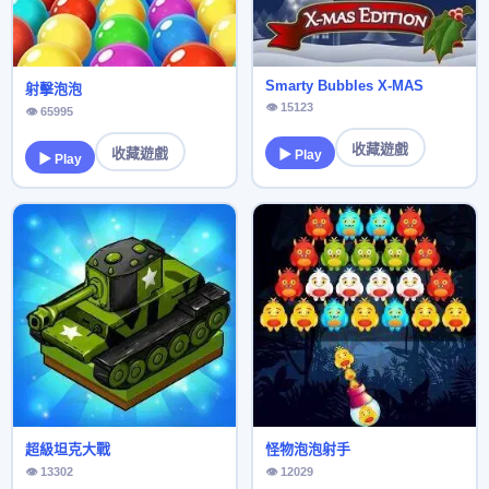
Smarty Bubbles X-MAS
射擊泡泡
👁 15123
👁 65995
收藏遊戲
收藏遊戲
▶ Play
▶ Play
超級坦克大戰
怪物泡泡射手
👁 13302
👁 12029