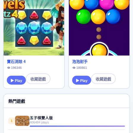
寶石消除 4
泡泡射手
👁 196346
👁 180861
收藏遊戲
收藏遊戲
▶ Play
▶ Play
熱門遊戲
五子棋雙人版
1
406484 plays