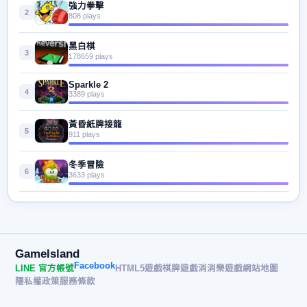
強力拳擊
2
808 plays
黑白棋
3
178659 plays
Sparkle 2
4
3389 plays
黃昏紙牌接龍
5
911 plays
冬季冒險
6
3633 plays
GameIsland
Facebook
LINE 官方帳號
HTML5遊戲
棋牌遊戲
消消樂遊戲
網站地圖
隱私權政策
服務條款
© 2026 遊戲島 GameIsland· All rights reserved