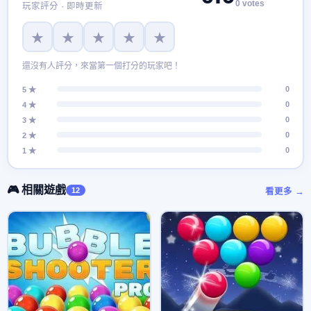
0 votes
玩家評分 · 即時更新
★
★
★
★
★
還沒有人評分，來當第一個打分的玩家吧！
0
5 ★
0
4 ★
0
3 ★
0
2 ★
0
1 ★
🎮 相關遊戲
12
看更多 →