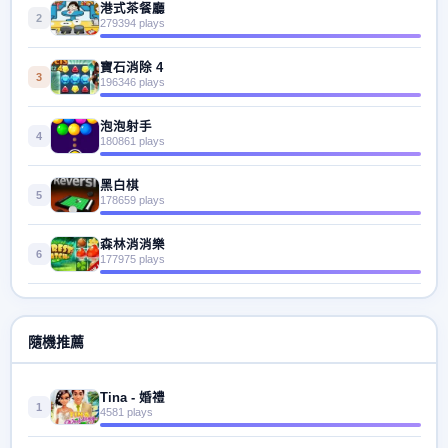
港式茶餐廳
2
279394 plays
寶石消除 4
3
196346 plays
泡泡射手
4
180861 plays
黑白棋
5
178659 plays
森林消消樂
6
177975 plays
隨機推薦
Tina - 婚禮
1
4581 plays