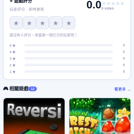
⭐ 遊戲評分
0.0
★★★★★
0 votes
玩家評分 · 即時更新
★
★
★
★
★
還沒有人評分，來當第一個打分的玩家吧！
0
5 ★
0
4 ★
0
3 ★
0
2 ★
0
1 ★
🎮 相關遊戲
12
看更多 →