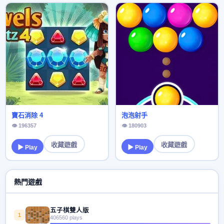
寶石消除 4
泡泡射手
👁 196357
👁 180903
收藏遊戲
收藏遊戲
▶ Play
▶ Play
熱門遊戲
五子棋雙人版
1
406560 plays