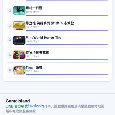
鄉村一日游
2
1040 plays
綠豆蛙 笑話系列 第9集 立志減肥
3
5322 plays
MineWorld Horror The
4
5426 plays
冒名頂替者救援
5
3601 plays
Tina - 婚禮
6
4582 plays
GameIsland
Facebook
LINE 官方帳號
HTML5遊戲
棋牌遊戲
消消樂遊戲
網站地圖
隱私權政策
服務條款