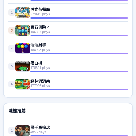
港式茶餐廳
2
279445 plays
寶石消除 4
3
196357 plays
泡泡射手
4
180903 plays
黑白棋
5
178691 plays
森林消消樂
6
177996 plays
隨機推薦
黑手黨撞球
1
4856 plays