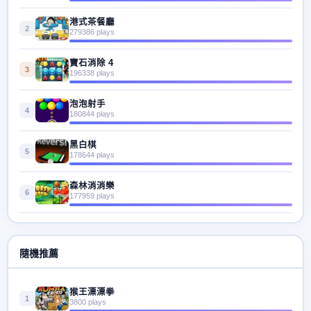
港式茶餐廳
2
279386 plays
寶石消除 4
3
196338 plays
泡泡射手
4
180844 plays
黑白棋
5
178644 plays
森林消消樂
6
177959 plays
隨機推薦
猴王漂漂拳
1
3800 plays