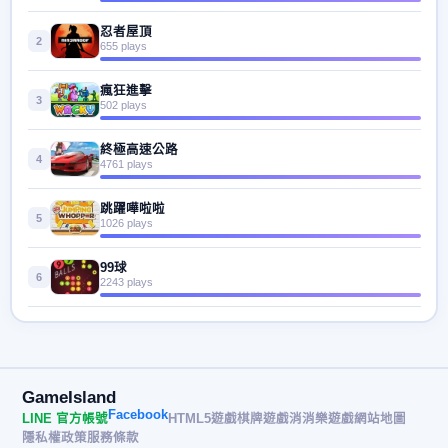
忍者屋頂
2
655 plays
瘋狂進擊
3
502 plays
終極高速公路
4
4761 plays
跳躍嘩啦啦
5
1026 plays
99球
6
2243 plays
GameIsland
Facebook
LINE 官方帳號
HTML5遊戲
棋牌遊戲
消消樂遊戲
網站地圖
隱私權政策
服務條款