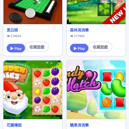
黑白棋
森林消消樂
👁 178644
👁 177959
收藏遊戲
收藏遊戲
▶ Play
▶ Play
花園傳說
糖果消消樂