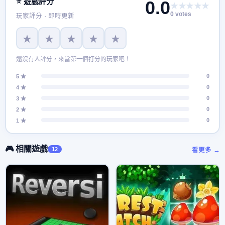
⭐ 遊戲評分
0.0
★★★★★
0 votes
玩家評分 · 即時更新
★
★
★
★
★
還沒有人評分，來當第一個打分的玩家吧！
0
5 ★
0
4 ★
0
3 ★
0
2 ★
0
1 ★
🎮 相關遊戲
12
看更多 →