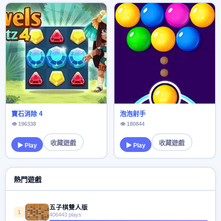
寶石消除 4
泡泡射手
👁 196338
👁 180844
收藏遊戲
收藏遊戲
▶ Play
▶ Play
熱門遊戲
五子棋雙人版
1
406443 plays