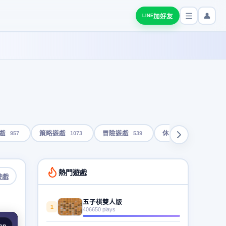
👤
加好友
LINE
957
1073
539
1793
戲
策略遊戲
冒險遊戲
休閒遊戲
熱門遊戲
遊戲
五子棋雙人版
1
406650 plays
en