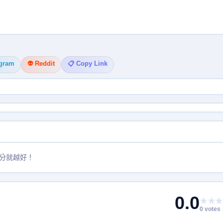
egram
👽 Reddit
📋 Copy Link
分就越好！
0.0
★★★
0 votes