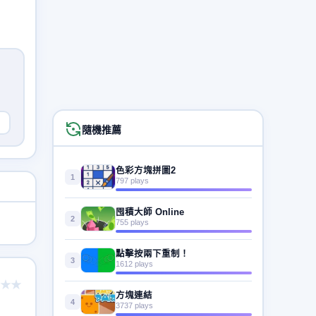
隨機推薦
色彩方塊拼圖2
1
797 plays
囤積大師 Online
2
755 plays
點擊按兩下重制！
3
1612 plays
★★
方塊連結
4
3737 plays