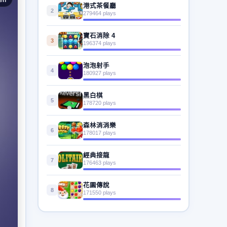
港式茶餐廳
2
279464 plays
寶石消除 4
3
196374 plays
泡泡射手
4
180927 plays
黑白棋
5
178720 plays
森林消消樂
6
178017 plays
經典接龍
7
176463 plays
花園傳說
8
171550 plays