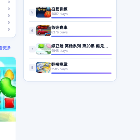
0
0
投籃訓練
5
4082 plays
0
0
急速賽車
0
6
6376 plays
綠豆蛙 笑話系列 第20集 難兄難弟
看更多 →
7
4948 plays
翻瓶挑戰
8
3585 plays