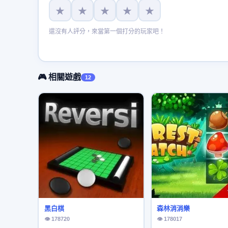
★
★
★
★
★
還沒有人評分，來當第一個打分的玩家吧！
🎮 相關遊戲
12
黑白棋
森林消消樂
👁 178720
👁 178017