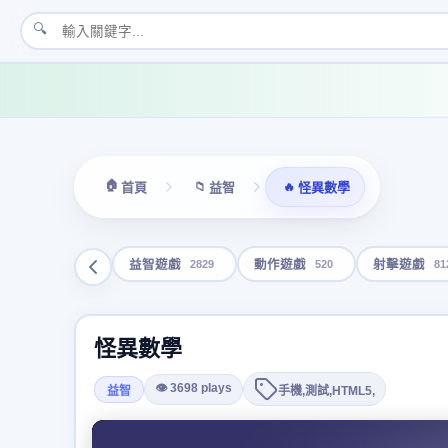
🔍
🏠
📁
🔥
首頁
益智
怪異數學
2829
520
81
益智遊戲
動作遊戲
射擊遊戲
怪異數學
👁 3698 plays
益智
手機,測試,HTML5,