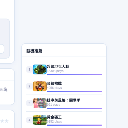
隨機推薦
超級坦克大戰
1
13303 plays
頂級槍戰
2
4956 plays
圖塊
排序與風格：開學季
3
921 plays
黃金礦工
4
★★
6152 plays