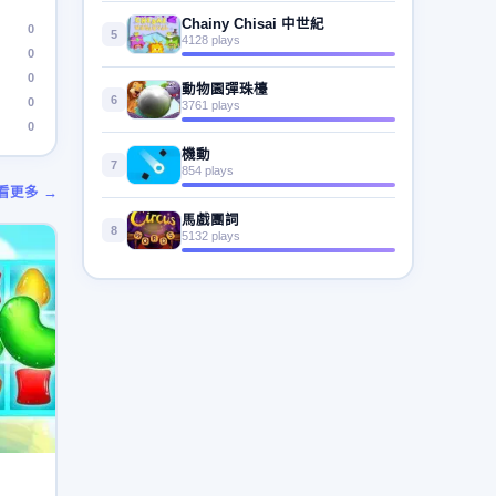
Chainy Chisai 中世紀
0
5
4128 plays
0
0
動物園彈珠檯
6
0
3761 plays
0
機動
7
854 plays
看更多 →
馬戲團詞
8
5132 plays