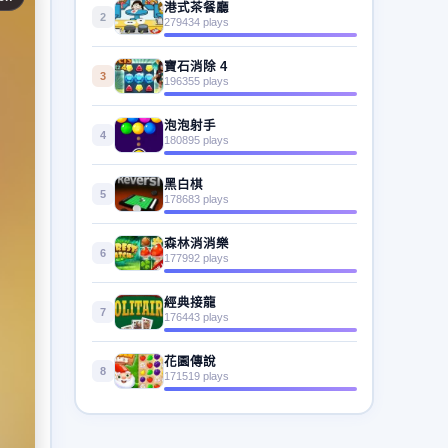
港式茶餐廳
2
279434 plays
寶石消除 4
3
196355 plays
泡泡射手
4
180895 plays
黑白棋
5
178683 plays
森林消消樂
6
177992 plays
經典接龍
7
176443 plays
花園傳說
8
171519 plays