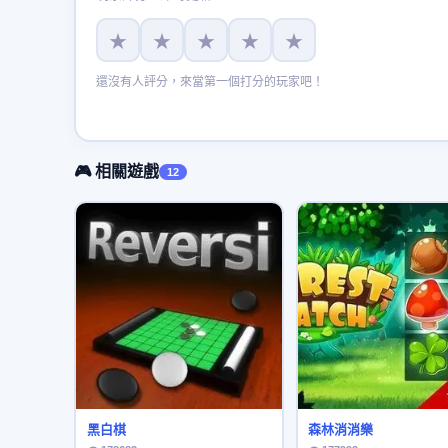
★
★
★
★
★
還沒有人評分，來當第一個打分的玩家吧！
🎮 相關遊戲
12
黑白棋
森林消消樂