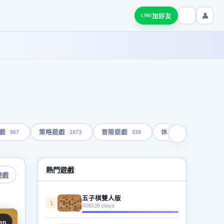
👤
加好友
LINE
957
1073
539
1793
戲
策略遊戲
冒險遊戲
休閒遊戲
熱門遊戲
遊戲
五子棋雙人版
1
406538 plays
en