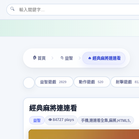
🔍
🏠
📁
🔥
首頁
益智
經典麻將連連看
2829
520
81
益智遊戲
動作遊戲
射擊遊戲
經典麻將連連看
👁 84727 plays
益智
手機,連連看全集,麻將,HTML5,