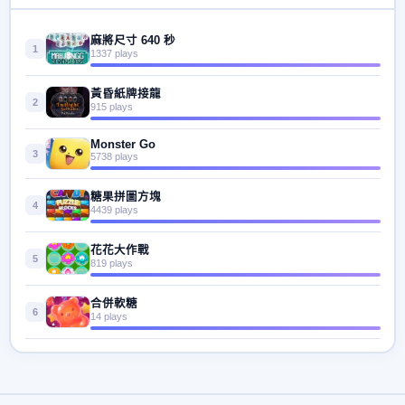
麻將尺寸 640 秒
1
1337 plays
黃昏紙牌接龍
2
915 plays
Monster Go
3
5738 plays
糖果拼圖方塊
4
4439 plays
花花大作戰
5
819 plays
合併軟糖
6
14 plays