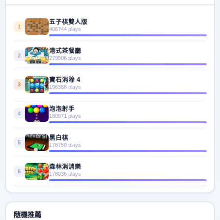
五子棋雙人版
1
406744 plays
港式茶餐廳
2
279506 plays
寶石消除 4
3
196388 plays
泡泡射手
4
180971 plays
黑白棋
5
178750 plays
森林消消樂
6
178036 plays
隨機推薦