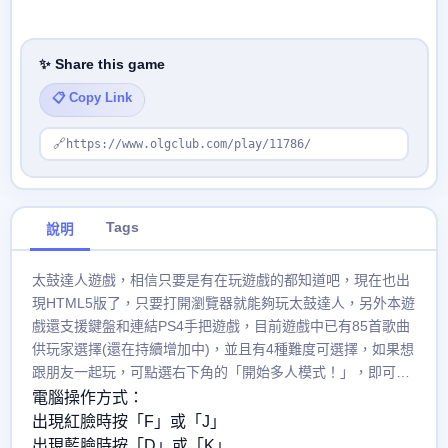
✨ Share this game
📋 Copy Link
🔗
https://www.olgclub.com/play/11786/
Tags
說明
太鼓達人遊戲，相信只要是有在玩遊戲的都知道吧，現在也出
現HTML5版了，只要打開瀏覽器就能夠玩太鼓達人，另外本遊
戲還支援鍵盤和連結PS4手把遊戲，目前遊戲中已有85首歌曲
供玩家選擇(還在持續增加中)，並且有4種難度可選擇，如果想
跟朋友一起玩，可點選右下角的「開始多人模式！」，即可獲
得一個專屬的網址，將這個網址傳送給朋友，就可以等朋友進
電腦操作方式：
來一起玩了哦！身為太鼓達人的你還在等甚麼?
出現紅臉時按「F」或「J」
出現藍臉時按「D」或「K」