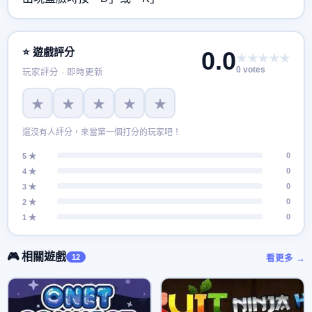
⭐ 遊戲評分
0.0
★★★★★
0 votes
玩家評分 · 即時更新
★
★
★
★
★
還沒有人評分，來當第一個打分的玩家吧！
0
5 ★
0
4 ★
0
3 ★
0
2 ★
0
1 ★
🎮 相關遊戲
12
看更多 →