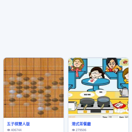
五子棋雙人版
港式茶餐廳
👁 406744
👁 279506