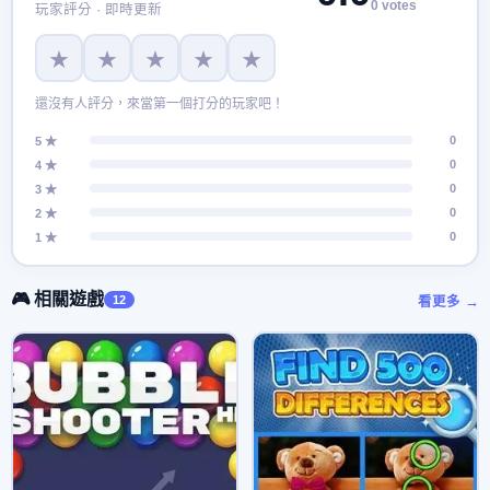
0 votes
玩家評分 · 即時更新
★
★
★
★
★
還沒有人評分，來當第一個打分的玩家吧！
0
5 ★
0
4 ★
0
3 ★
0
2 ★
0
1 ★
🎮 相關遊戲
12
看更多 →