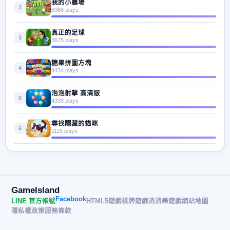
我的小農場
2
6968 plays
真正的足球
3
3675 plays
糖果拼圖方塊
4
4434 plays
泡泡射擊 高清版
5
4339 plays
尋找隱藏的貓咪
6
1115 plays
GameIsland
Facebook
LINE 官方帳號
HTML5遊戲
棋牌遊戲
消消樂遊戲
網站地圖
隱私權政策
服務條款
© 2026 遊戲島 GameIsland· All rights reserved