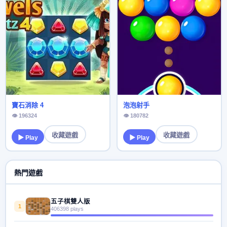
寶石消除 4
泡泡射手
👁 196324
👁 180782
收藏遊戲
收藏遊戲
▶ Play
▶ Play
熱門遊戲
五子棋雙人版
1
406398 plays