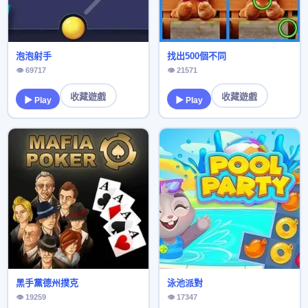
泡泡射手
找出500個不同
👁 69717
👁 21571
收藏遊戲
收藏遊戲
▶ Play
▶ Play
黑手黨德州撲克
泳池派對
👁 19259
👁 17347