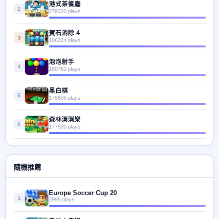
港式茶餐廳
2
279320 plays
寶石消除 4
3
196324 plays
泡泡射手
4
180782 plays
黑白棋
5
178605 plays
森林消消樂
6
177930 plays
隨機推薦
Europe Soccer Cup 20
1
3995 plays