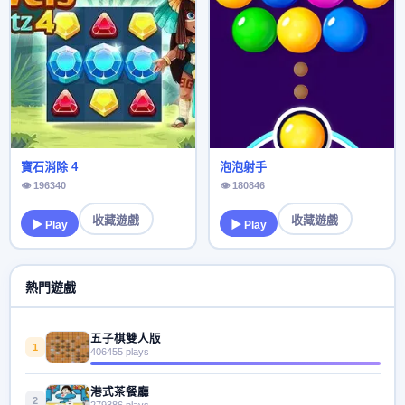
寶石消除 4
泡泡射手
👁 196340
👁 180846
收藏遊戲
收藏遊戲
▶ Play
▶ Play
熱門遊戲
五子棋雙人版
1
406455 plays
港式茶餐廳
2
279386 plays