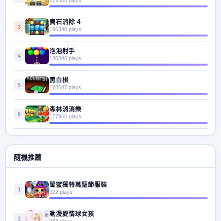
寶石消除 4
3
196340 plays
泡泡射手
4
180846 plays
黑白棋
5
178647 plays
森林消消樂
6
177965 plays
隨機推薦
閨蜜獨特萬聖節服裝
1
922 plays
動漫愛情球女孩
2