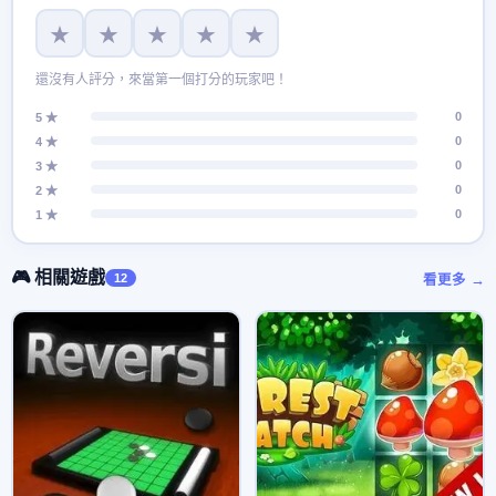
★
★
★
★
★
還沒有人評分，來當第一個打分的玩家吧！
0
5 ★
0
4 ★
0
3 ★
0
2 ★
0
1 ★
🎮 相關遊戲
12
看更多 →