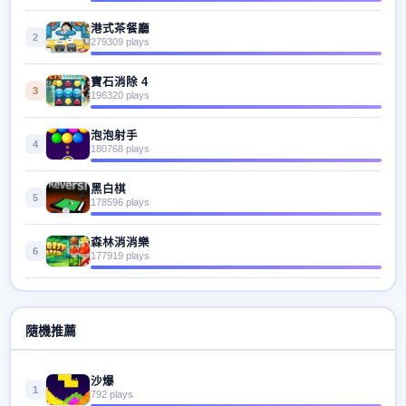
港式茶餐廳
2
279309 plays
寶石消除 4
3
196320 plays
泡泡射手
4
180768 plays
黑白棋
5
178596 plays
森林消消樂
6
177919 plays
隨機推薦
沙爆
1
792 plays