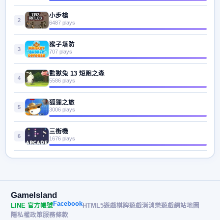
小步槍
2
6487 plays
猴子塔防
3
707 plays
監獄兔 13 短跑之森
4
5586 plays
狐狸之旅
5
3006 plays
三街機
6
1676 plays
GameIsland
Facebook
LINE 官方帳號
HTML5遊戲
棋牌遊戲
消消樂遊戲
網站地圖
隱私權政策
服務條款