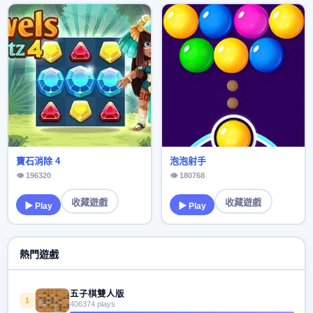
寶石消除 4
泡泡射手
👁 196320
👁 180768
收藏遊戲
收藏遊戲
▶ Play
▶ Play
熱門遊戲
五子棋雙人版
1
406374 plays