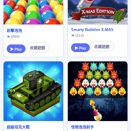
Smarty Bubbles X-MAS
射擊泡泡
👁 15118
👁 65966
收藏遊戲
收藏遊戲
▶ Play
▶ Play
超級坦克大戰
怪物泡泡射手