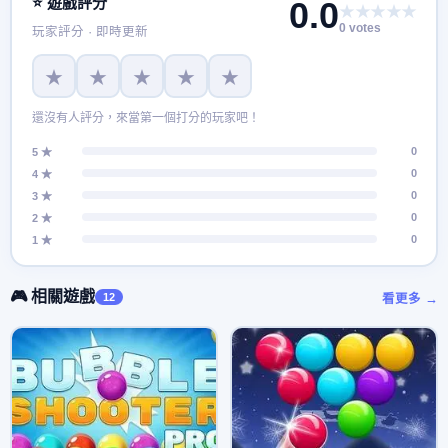
⭐ 遊戲評分
0.0
★★★★★
0 votes
玩家評分 · 即時更新
★
★
★
★
★
還沒有人評分，來當第一個打分的玩家吧！
0
5 ★
0
4 ★
0
3 ★
0
2 ★
0
1 ★
🎮 相關遊戲
12
看更多 →