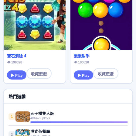
寶石消除 4
泡泡射手
👁 196328
👁 180820
收藏遊戲
收藏遊戲
▶ Play
▶ Play
熱門遊戲
五子棋雙人版
1
406422 plays
港式茶餐廳
2
279342 plays