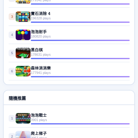
寶石消除 4
3
196328 plays
泡泡射手
4
180820 plays
黑白棋
5
178631 plays
森林消消樂
6
177941 plays
隨機推薦
泡泡戰士
1
3901 plays
爬上梯子
2