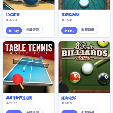
3D保齡球
連線版8號球
👁 42650
👁 32234
收藏遊戲
收藏遊戲
▶ Play
▶ Play
乒乓球世界巡迴賽
經典8號球
👁 21112
👁 18122
收藏遊戲
收藏遊戲