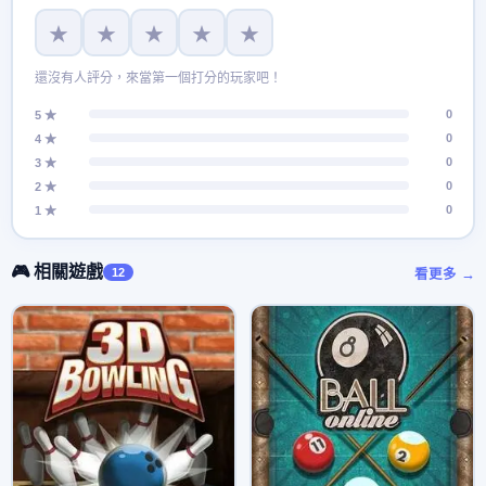
★
★
★
★
★
還沒有人評分，來當第一個打分的玩家吧！
0
5 ★
0
4 ★
0
3 ★
0
2 ★
0
1 ★
🎮 相關遊戲
12
看更多 →