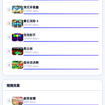
港式茶餐廳
2
279386 plays
寶石消除 4
3
196340 plays
泡泡射手
4
180846 plays
黑白棋
5
178647 plays
森林消消樂
6
177965 plays
隨機推薦
廚房偷懶
1
3899 plays