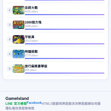
巫師大戰
2
4035 plays
1000個方塊
3
3088 plays
宇航員
4
2623 plays
時鐘挑戰
5
2779 plays
旅行麻將豪華版
6
658 plays
GameIsland
Facebook
LINE 官方帳號
HTML5遊戲
棋牌遊戲
消消樂遊戲
網站地圖
隱私權政策
服務條款