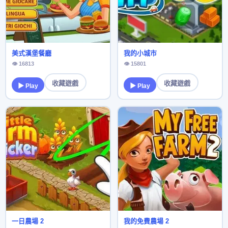
美式漢堡餐廳
我的小城市
👁 16813
👁 15801
收藏遊戲
收藏遊戲
▶ Play
▶ Play
一日農場 2
我的免費農場 2