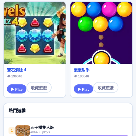
寶石消除 4
泡泡射手
👁 196340
👁 180846
收藏遊戲
收藏遊戲
▶ Play
▶ Play
熱門遊戲
五子棋雙人版
1
406455 plays