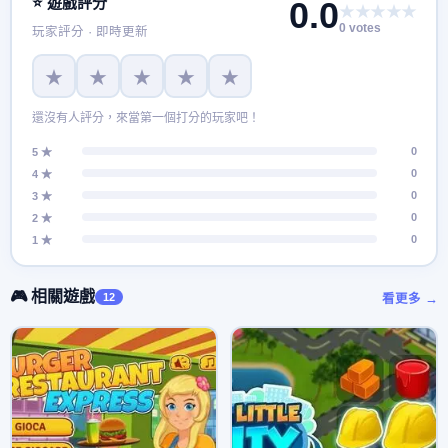
⭐ 遊戲評分
0.0
★★★★★
管理遊戲中管理醫院，充滿了醫療和專業的醫療工具。學習如
0 votes
玩家評分 · 即時更新
何成為一名多任務醫生，並在醫生遊戲中同時關注不同的事
情。你需要訓練你的手指快速，快速做出決定，讓每個病人都
★
★
★
★
★
在這個令人上癮的遊戲中開心。那你還在等什麼？有很多病人
等著你接受治療。治癒所有患者並解鎖此醫院模擬遊戲的所有
還沒有人評分，來當第一個打分的玩家吧！
不同醫院。 享受醫院商店遊戲，包括不同的活動，如注射，使
0
用癒合霜，治療不同的手術，包紮繃帶，給予藥丸，測量血壓
5 ★
0
4 ★
和脈搏等等。為了在醫療診所遊戲中獲得更好的治療，您必須
0
3 ★
升級您的醫院並從事從醫學生到高級醫生的醫療事業。
0
2 ★
0
1 ★
🎮 相關遊戲
12
看更多 →