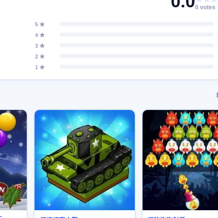
0.0
0 votes
5 ★
4 ★
3 ★
2 ★
1 ★