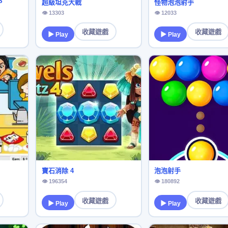
S
超級坦克大戰
怪物泡泡射手
👁 13303
👁 12033
收藏遊戲
收藏遊戲
▶ Play
▶ Play
寶石消除 4
泡泡射手
👁 196354
👁 180892
收藏遊戲
收藏遊戲
▶ Play
▶ Play