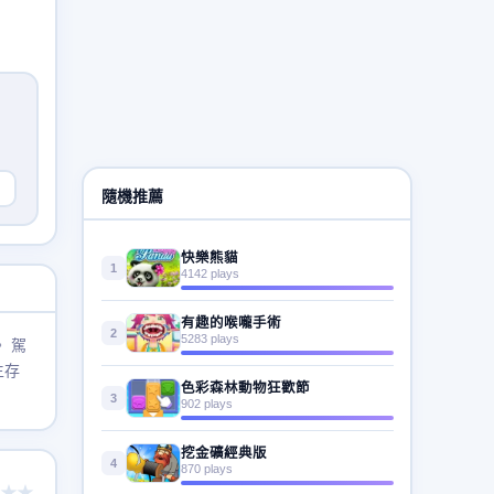
隨機推薦
快樂熊貓
1
4142 plays
有趣的喉嚨手術
2
5283 plays
 駕
生存
色彩森林動物狂歡節
3
902 plays
挖金礦經典版
4
870 plays
★★