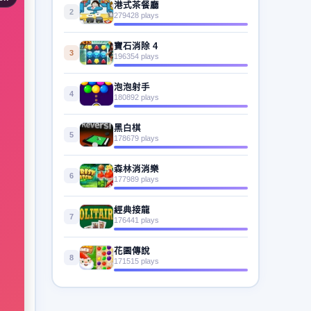
港式茶餐廳
2
279428 plays
寶石消除 4
3
196354 plays
泡泡射手
4
180892 plays
黑白棋
5
178679 plays
森林消消樂
6
177989 plays
經典接龍
7
176441 plays
花園傳說
8
171515 plays