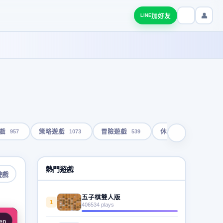
👤
加好友
LINE
957
1073
539
1793
戲
策略遊戲
冒險遊戲
休閒遊戲
熱門遊戲
遊戲
五子棋雙人版
1
406534 plays
en