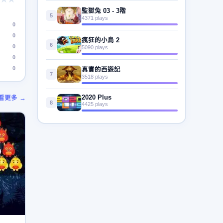
監獄兔 03 - 3階
5
4371 plays
0
0
瘋狂的小鳥 2
6
0
5090 plays
0
0
真實的西遊記
7
3518 plays
2020 Plus
看更多 →
8
4425 plays