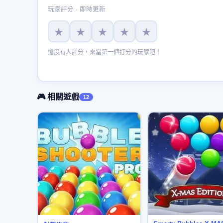
玩家評分 · 即時更新
★
★
★
★
★
還沒有人評分，來當第一個打分的玩家吧！
🎮 相關遊戲
12