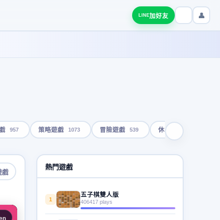
👤
加好友
LINE
957
1073
539
1791
戲
策略遊戲
冒險遊戲
休閒遊戲
熱門遊戲
遊戲
五子棋雙人版
1
406417 plays
en