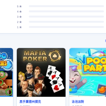
5 ★
4 ★
3 ★
2 ★
1 ★
黑手黨德州撲克
泳池派對