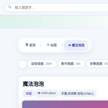
🔍
🏠
📁
🔥
首頁
休閒
魔法泡泡
2828
520
81
益智遊戲
動作遊戲
射擊遊戲
魔法泡泡
👁 1026 plays
休閒
手機,消消樂,泡泡,HTML5,