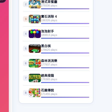
港式茶餐廳
2
279336 plays
寶石消除 4
3
196326 plays
泡泡射手
4
180813 plays
黑白棋
5
178625 plays
森林消消樂
6
177937 plays
經典接龍
7
176365 plays
花園傳說
8
171455 plays