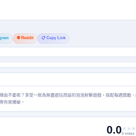
egram
👽 Reddit
📋 Copy Link
理由不愛呢？享受一款為無盡遊玩而設的泡泡射擊遊戲，搭配每週獎勵、
等你來爆破。
0.0
★★★
0 votes