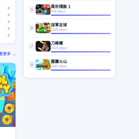
異形殘骸 1
0
5
769 plays
0
0
冠軍足球
6
0
1209 plays
0
刀帷幔
7
2520 plays
看更多 →
圖騰火山
8
2467 plays