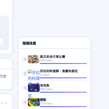
隨機推薦
真正的自行車比賽
1
4868 plays
莎拉的料理課：焦糖布朗尼
2
19 plays
改變
泡泡魚
3
4806 plays
擺動
4
★★
2734 plays