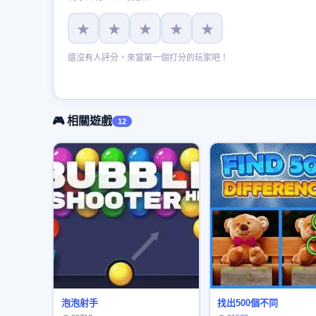
★
★
★
★
★
還沒有人評分，來當第一個打分的玩家吧！
🎮 相關遊戲
12
泡泡射手
找出500個不同