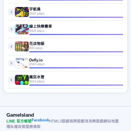
宇航員
2
2620 plays
線上快樂賽車
3
3928 plays
花店物語
4
886 plays
Defly.io
5
2560 plays
瘋狂水管
6
4014 plays
GameIsland
Facebook
LINE 官方帳號
HTML5遊戲
棋牌遊戲
消消樂遊戲
網站地圖
隱私權政策
服務條款