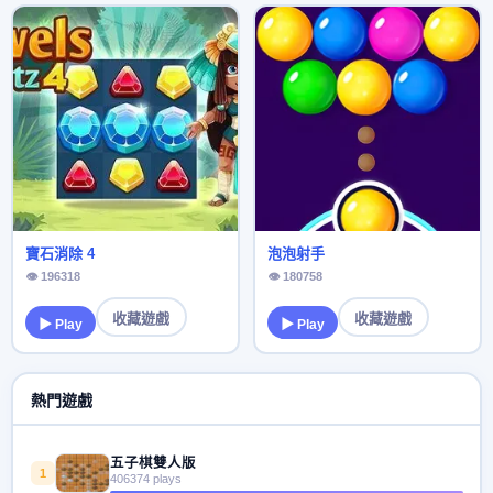
寶石消除 4
泡泡射手
👁 196318
👁 180758
收藏遊戲
收藏遊戲
▶ Play
▶ Play
熱門遊戲
五子棋雙人版
1
406374 plays