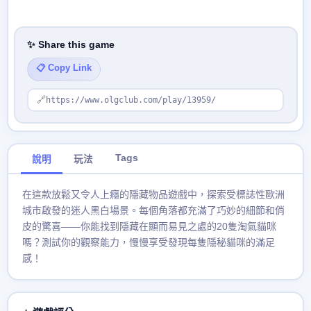
✨ Share this game
📋 Copy Link
🔗
https://www.olgclub.com/play/13959/
Tags
說明
玩法
在這款放鬆又令人上癮的隱藏物品遊戲中，探索受標誌性歐洲
城市啟發的迷人黑白場景。每個角落都充滿了巧妙的細節和俏
皮的驚喜——你能找到隱藏在顯而易見之處的20隻淘氣貓咪
嗎？測試你的觀察能力，慢慢享受發現每隻隱秘貓咪的滿足
感！