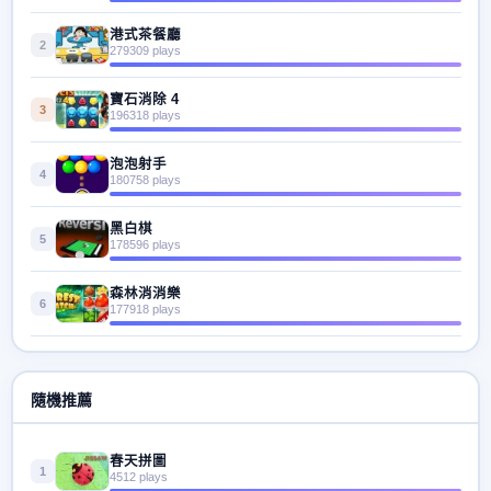
港式茶餐廳
2
279309 plays
寶石消除 4
3
196318 plays
泡泡射手
4
180758 plays
黑白棋
5
178596 plays
森林消消樂
6
177918 plays
隨機推薦
春天拼圖
1
4512 plays