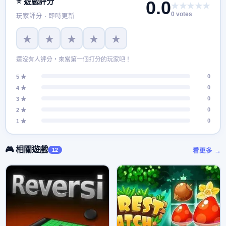
⭐ 遊戲評分
0.0
★★★★★
0 votes
玩家評分 · 即時更新
★
★
★
★
★
還沒有人評分，來當第一個打分的玩家吧！
0
5 ★
0
4 ★
0
3 ★
0
2 ★
0
1 ★
🎮 相關遊戲
12
看更多 →