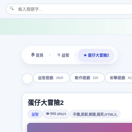
🔍
🏠
📁
🔥
首頁
益智
蛋仔大冒險2
2829
520
81
益智遊戲
動作遊戲
射擊遊戲
蛋仔大冒險2
👁 986 plays
益智
手機,原創,解謎,搞笑,HTML5,