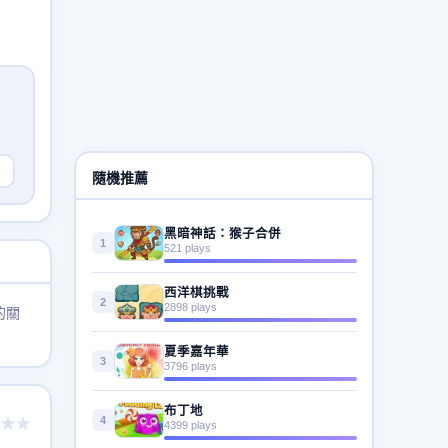
隨機推薦
黑暗神話：猴子合併
1
521 plays
西洋棋挑戰
2
2898 plays
的關
夏季嘉年華
3
3796 plays
布丁地
4
★★
4399 plays