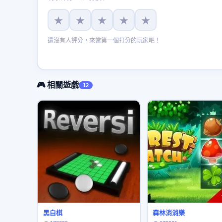
★
★
★
★
★
還沒有人評分，來當第一個打分的玩家吧！
🎮 相關遊戲
12
黑白棋
森林消消樂