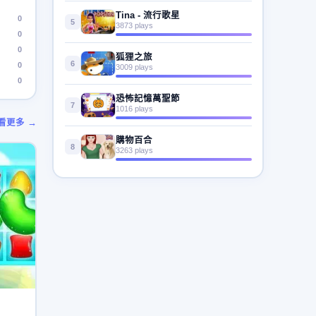
Tina - 流行歌星
0
5
3873 plays
0
0
狐狸之旅
6
0
3009 plays
0
恐怖記憶萬聖節
7
1016 plays
看更多 →
購物百合
8
3263 plays