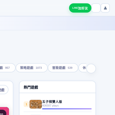
👤
加好友
LINE
957
1073
539
1793
戲
策略遊戲
冒險遊戲
休閒遊戲
熱門遊戲
遊戲
五子棋雙人版
1
406587 plays
en