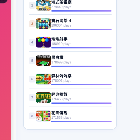
港式茶餐廳
2
279449 plays
寶石消除 4
3
196364 plays
泡泡射手
4
180910 plays
黑白棋
5
178699 plays
森林消消樂
6
178001 plays
經典接龍
7
176453 plays
花園傳說
8
171538 plays