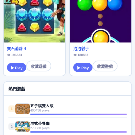
寶石消除 4
泡泡射手
👁 196334
👁 180837
收藏遊戲
收藏遊戲
▶ Play
▶ Play
熱門遊戲
五子棋雙人版
1
406436 plays
港式茶餐廳
2
279380 plays