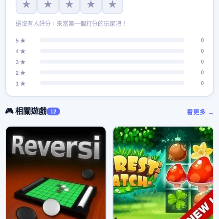
★
★
★
★
★
還沒有人評分，來當第一個打分的玩家吧！
0
5 ★
0
4 ★
0
3 ★
0
2 ★
0
1 ★
🎮 相關遊戲
12
看更多 →