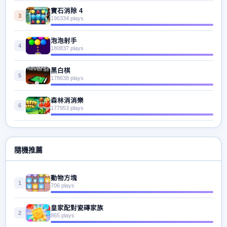
寶石消除 4
3
196334 plays
泡泡射手
4
180837 plays
黑白棋
5
178638 plays
森林消消樂
6
177953 plays
隨機推薦
動物方塊
1
706 plays
皇家配對瓷磚家族
2
865 plays