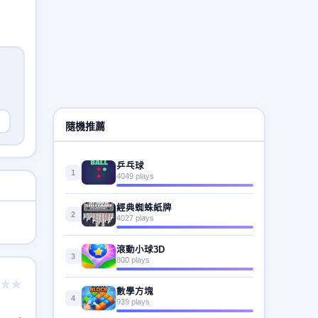
隨機推薦
乒乓球
1
4049 plays
經典蜘蛛紙牌
2
4027 plays
滾動小球3D
3
800 plays
★★
數學方塊
4
939 plays