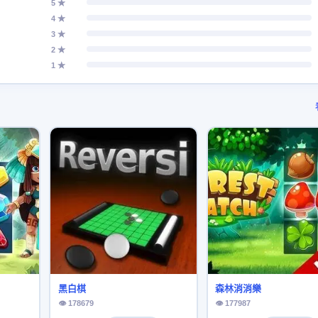
5 ★
4 ★
3 ★
2 ★
1 ★
黑白棋
森林消消樂
👁 178679
👁 177987