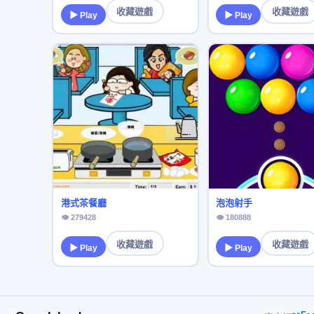
收藏遊戲
收藏遊戲
▶ Play
▶ Play
港式茶餐廳
泡泡射手
👁 279428
👁 180888
收藏遊戲
收藏遊戲
▶ Play
▶ Play