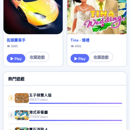
街頭賽車手
Tina - 婚禮
👁 3585
👁 4581
收藏遊戲
收藏遊戲
▶ Play
▶ Play
熱門遊戲
五子棋雙人版
1
406373 plays
港式茶餐廳
2
279309 plays
寶石消除 4