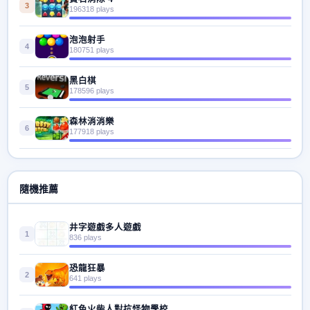
3
196318 plays
泡泡射手
4
180751 plays
黑白棋
5
178596 plays
森林消消樂
6
177918 plays
隨機推薦
井字遊戲多人遊戲
1
836 plays
恐龍狂暴
2
641 plays
紅色火柴人對抗怪物學校