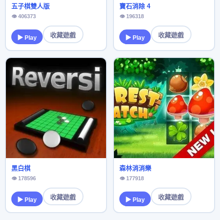
五子棋雙人版
寶石消除 4
👁 406373
👁 196318
收藏遊戲
收藏遊戲
▶ Play
▶ Play
黑白棋
森林消消樂
👁 178596
👁 177918
收藏遊戲
收藏遊戲
▶ Play
▶ Play