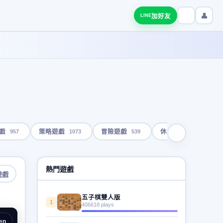
👤
加好友
LINE
957
1073
539
1793
戲
策略遊戲
冒險遊戲
休閒遊戲
熱門遊戲
遊戲
五子棋雙人版
1
406618 plays
en