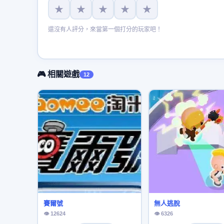
★
★
★
★
★
還沒有人評分，來當第一個打分的玩家吧！
🎮 相關遊戲
12
賽爾號
無人逃脫
👁 12624
👁 6326