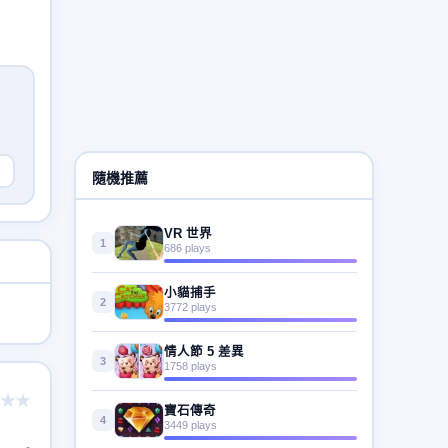
隨機推薦
VR 世界
1
686 plays
小貓捕手
2
3772 plays
情人節 5 差異
3
1758 plays
★★
寶石傳奇
4
3449 plays