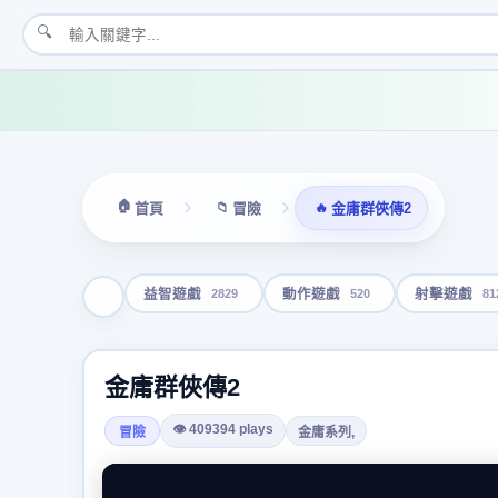
🔍
🏠
📁
🔥
首頁
冒險
金庸群俠傳2
2829
520
81
益智遊戲
動作遊戲
射擊遊戲
金庸群俠傳2
👁 409394 plays
冒險
金庸系列,