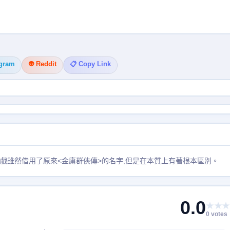
egram
👽 Reddit
📋 Copy Link
作品！本遊戲雖然借用了原來<金庸群俠傳>的名字,但是在本質上有著根本區別。
0.0
★★★
0 votes