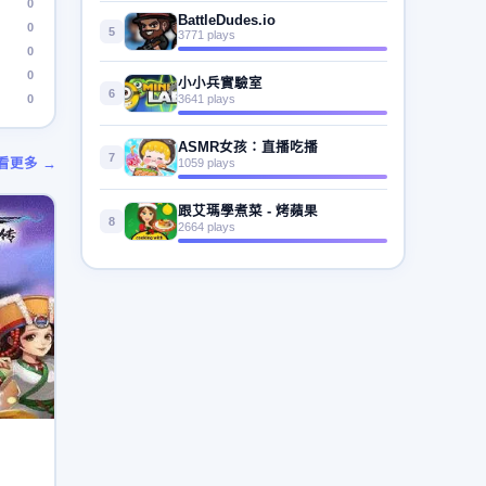
0
BattleDudes.io
0
5
3771 plays
0
0
小小兵實驗室
6
0
3641 plays
ASMR女孩：直播吃播
7
看更多 →
1059 plays
跟艾瑪學煮菜 - 烤蘋果
8
2664 plays