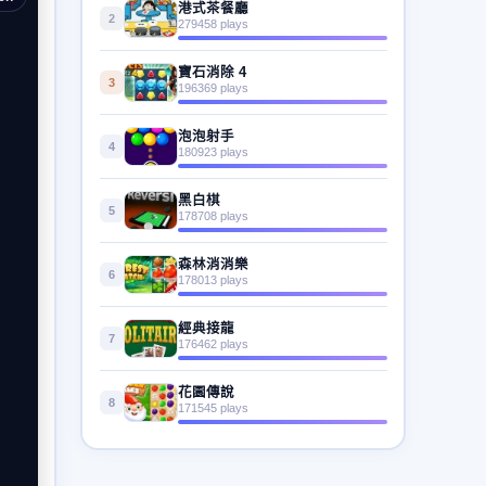
港式茶餐廳
2
279458 plays
寶石消除 4
3
196369 plays
泡泡射手
4
180923 plays
黑白棋
5
178708 plays
森林消消樂
6
178013 plays
經典接龍
7
176462 plays
花園傳說
8
171545 plays