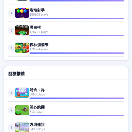
泡泡射手
4
180955 plays
黑白棋
5
178741 plays
森林消消樂
6
178024 plays
隨機推薦
混合世界
1
3860 plays
開心跳躍
2
713 plays
方塊連接
3
2499 plays