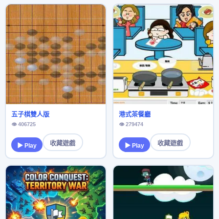
五子棋雙人版
港式茶餐廳
👁 406725
👁 279474
收藏遊戲
收藏遊戲
▶ Play
▶ Play