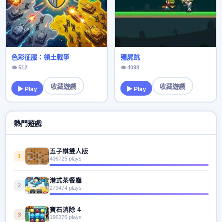
色彩征服：領土戰爭
殭屍跳
👁 512
👁 4098
收藏遊戲
收藏遊戲
▶ Play
▶ Play
熱門遊戲
五子棋雙人版
1
406725 plays
港式茶餐廳
2
279474 plays
寶石消除 4
3
196376 plays