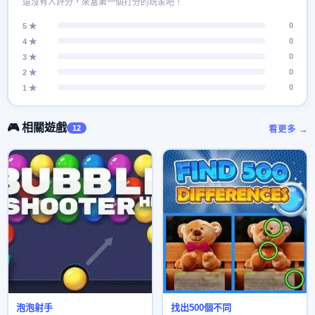
還沒有人評分，來當第一個打分的玩家吧！
0
5 ★
0
4 ★
0
3 ★
0
2 ★
0
1 ★
🎮 相關遊戲
12
看更多 →
泡泡射手
找出500個不同