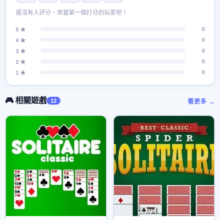
還沒有人評分，來當第一個打分的玩家吧！
0
5 ★
0
4 ★
0
3 ★
0
2 ★
0
1 ★
🎮 相關遊戲
12
看更多 →