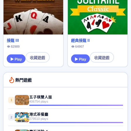
接龍 III
經典接龍 II
👁 82989
👁 64907
收藏遊戲
收藏遊戲
▶ Play
▶ Play
熱門遊戲
五子棋雙人版
1
406754 plays
港式茶餐廳
2
279510 plays