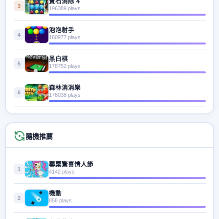
寶石消除 4
3
196389 plays
泡泡射手
4
180977 plays
黑白棋
5
178752 plays
森林消消樂
6
178038 plays
隨機推薦
罌粟驚喜情人節
1
4142 plays
機動
2
858 plays