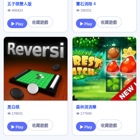
五子棋雙人版
寶石消除 4
👁 406423
👁 196331
收藏遊戲
收藏遊戲
▶ Play
▶ Play
黑白棋
森林消消樂
👁 178631
👁 177949
收藏遊戲
收藏遊戲
▶ Play
▶ Play