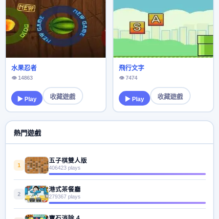
水果忍者
飛行文字
👁 14863
👁 7474
收藏遊戲
收藏遊戲
▶ Play
▶ Play
熱門遊戲
五子棋雙人版
1
406423 plays
港式茶餐廳
2
279367 plays
寶石消除 4