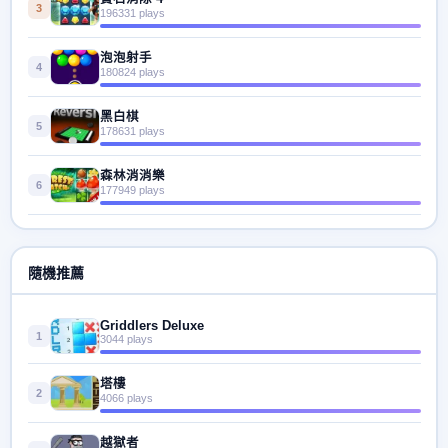
3
196331 plays
泡泡射手
4
180824 plays
黑白棋
5
178631 plays
森林消消樂
6
177949 plays
隨機推薦
Griddlers Deluxe
1
3044 plays
塔樓
2
4066 plays
越獄者