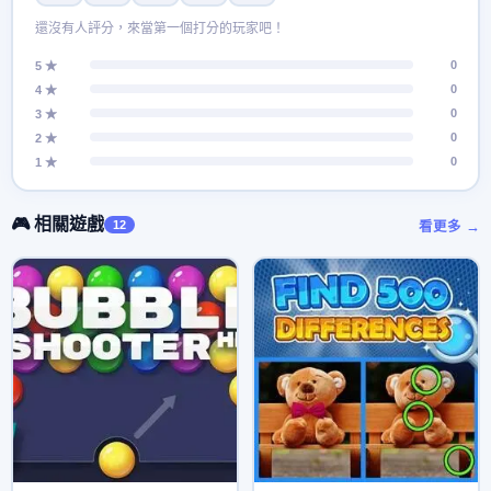
還沒有人評分，來當第一個打分的玩家吧！
0
5 ★
0
4 ★
0
3 ★
0
2 ★
0
1 ★
🎮 相關遊戲
12
看更多 →