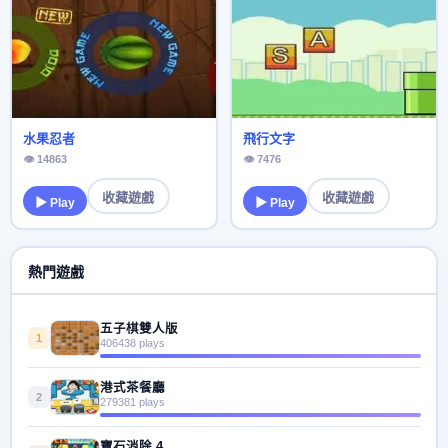
水果忍者
飛行文字
👁 14863
👁 7476
收藏遊戲
收藏遊戲
▶ Play
▶ Play
熱門遊戲
五子棋雙人版
1
406438 plays
港式茶餐廳
2
279381 plays
寶石消除 4