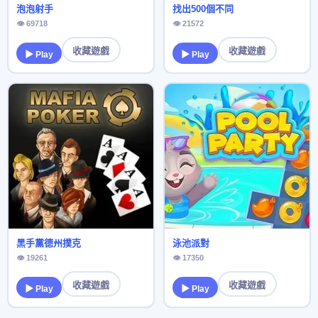
泡泡射手
找出500個不同
👁 69718
👁 21572
收藏遊戲
收藏遊戲
▶ Play
▶ Play
黑手黨德州撲克
泳池派對
👁 19261
👁 17350
收藏遊戲
收藏遊戲
▶ Play
▶ Play