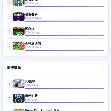
3
196334 plays
泡泡射手
4
180839 plays
黑白棋
5
178640 plays
森林消消樂
6
177953 plays
隨機推薦
3D籃球
1
4415 plays
顏色形狀
2
3886 plays
Snap The Shape：日本