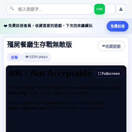
🔍
👤
LINE
❤️ 免費註冊會員，收藏喜愛的遊戲，下次回來繼續玩
免費註冊
殭屍餐廳生存戰無敵版
❤
收藏遊戲
👁 5104 plays
射擊
⛶ Fullscreen