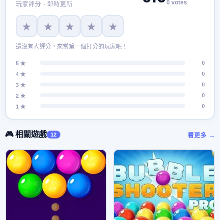
0 votes
玩家評分 · 即時更新
★
★
★
★
★
還沒有人評分，來當第一個打分的玩家吧！
0
5 ★
0
4 ★
0
3 ★
0
2 ★
0
1 ★
🎮 相關遊戲
12
看更多 →