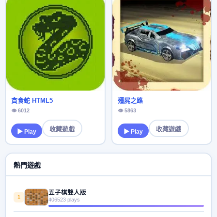
貪食蛇 HTML5
殭屍之路
👁 6012
👁 5863
收藏遊戲
收藏遊戲
▶ Play
▶ Play
熱門遊戲
五子棋雙人版
1
406523 plays