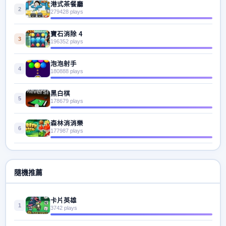
港式茶餐廳
2
279428 plays
寶石消除 4
3
196352 plays
泡泡射手
4
180888 plays
黑白棋
5
178679 plays
森林消消樂
6
177987 plays
隨機推薦
卡片英雄
1
3742 plays