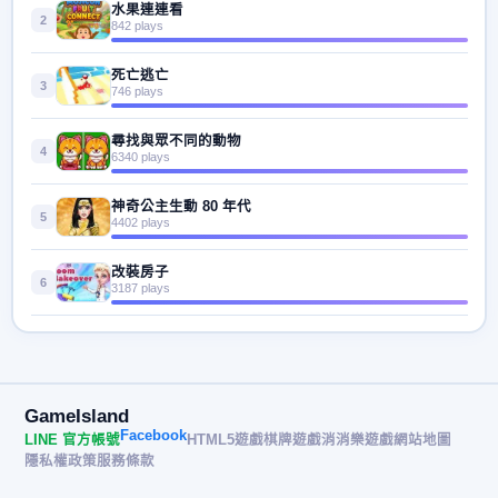
水果連連看
2
842 plays
死亡逃亡
3
746 plays
尋找與眾不同的動物
4
6340 plays
神奇公主生動 80 年代
5
4402 plays
改裝房子
6
3187 plays
GameIsland
Facebook
LINE 官方帳號
HTML5遊戲
棋牌遊戲
消消樂遊戲
網站地圖
隱私權政策
服務條款
© 2026 遊戲島 GameIsland· All rights reserved