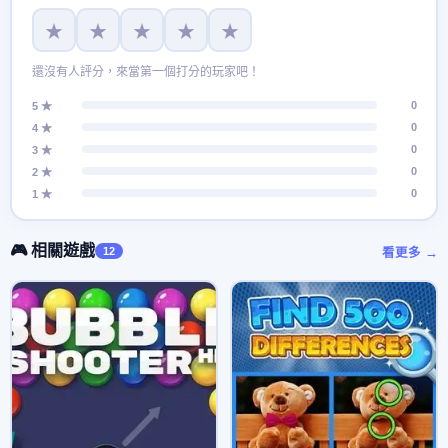
★
★
★
★
★
還沒有人評分，來當第一個打分的玩家吧！
0
5 ★
0
4 ★
0
3 ★
0
2 ★
0
1 ★
🎮 相關遊戲
12
看更多 →