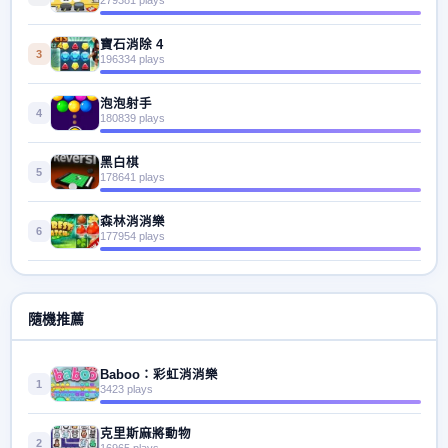
寶石消除 4
3
196334 plays
泡泡射手
4
180839 plays
黑白棋
5
178641 plays
森林消消樂
6
177954 plays
隨機推薦
Baboo：彩虹消消樂
1
3423 plays
克里斯麻將動物
2