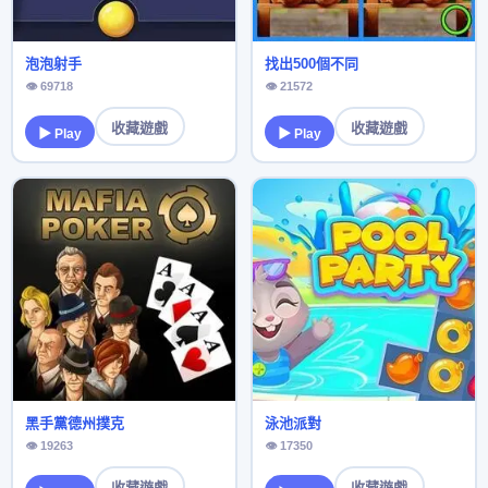
泡泡射手
找出500個不同
👁 69718
👁 21572
收藏遊戲
收藏遊戲
▶ Play
▶ Play
黑手黨德州撲克
泳池派對
👁 19263
👁 17350
收藏遊戲
收藏遊戲