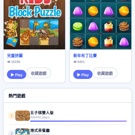
兒童拼圖
新年布丁比賽
👁 16195
👁 8401
收藏遊戲
收藏遊戲
▶ Play
▶ Play
熱門遊戲
五子棋雙人版
1
406440 plays
港式茶餐廳
2
279381 plays