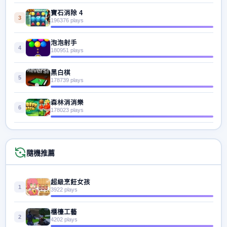
寶石消除 4
3
196376 plays
泡泡射手
4
180951 plays
黑白棋
5
178739 plays
森林消消樂
6
178023 plays
隨機推薦
超級烹飪女孩
1
3922 plays
櫃檯工藝
2
4202 plays