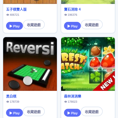
五子棋雙人版
寶石消除 4
👁 406721
👁 196376
收藏遊戲
收藏遊戲
▶ Play
▶ Play
黑白棋
森林消消樂
👁 178739
👁 178023
收藏遊戲
收藏遊戲
▶ Play
▶ Play