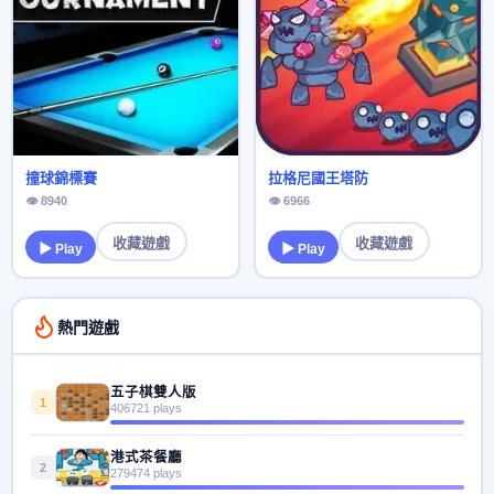
撞球錦標賽
拉格尼國王塔防
👁 8940
👁 6966
收藏遊戲
收藏遊戲
▶ Play
▶ Play
熱門遊戲
五子棋雙人版
1
406721 plays
港式茶餐廳
2
279474 plays