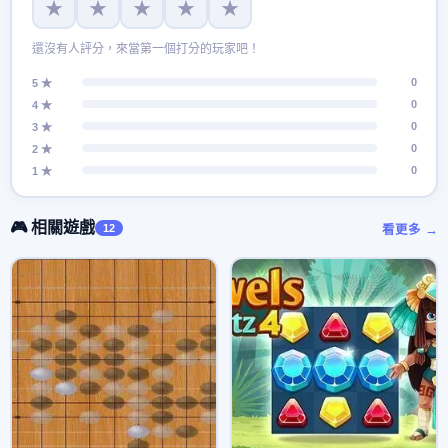
★
★
★
★
★
還沒有人評分，來當第一個打分的玩家吧！
0
5 ★
0
4 ★
0
3 ★
0
2 ★
0
1 ★
🎮 相關遊戲
12
看更多 →