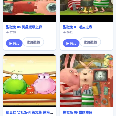
監獄兔 04 柯曼妮琪之森
監獄兔 01 毛皮之森
👁 5735
👁 5691
收藏遊戲
收藏遊戲
▶ Play
▶ Play
綠豆蛙 笑話系列 第32集 體格優勢
監獄兔 09 電話機器