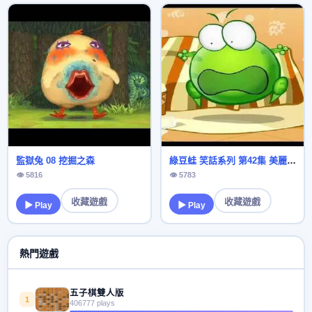
監獄兔 08 挖掘之森
綠豆蛙 笑話系列 第42集 美麗的裙子
👁 5816
👁 5783
收藏遊戲
收藏遊戲
▶ Play
▶ Play
熱門遊戲
五子棋雙人版
1
406777 plays