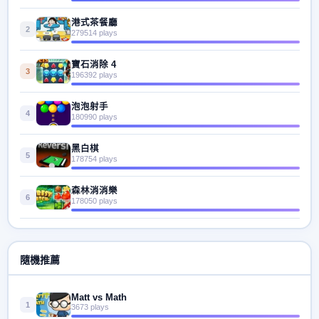
港式茶餐廳
2
279514 plays
寶石消除 4
3
196392 plays
泡泡射手
4
180990 plays
黑白棋
5
178754 plays
森林消消樂
6
178050 plays
隨機推薦
Matt vs Math
1
3673 plays