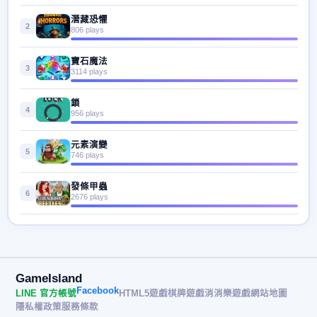
潛藏恐懼
2
806 plays
寶石魔法
3
3114 plays
鎖
4
956 plays
元素演變
5
746 plays
發條甲蟲
6
2676 plays
GameIsland
Facebook
LINE 官方帳號
HTML5遊戲
棋牌遊戲
消消樂遊戲
網站地圖
隱私權政策
服務條款