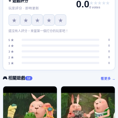
⭐ 遊戲評分
0.0
★★★★★
0 votes
玩家評分 · 即時更新
★
★
★
★
★
還沒有人評分，來當第一個打分的玩家吧！
0
5 ★
0
4 ★
0
3 ★
0
2 ★
0
1 ★
🎮 相關遊戲
12
看更多 →