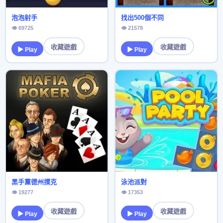
泡泡射手
找出500個不同
👁 69725
👁 21578
收藏遊戲
收藏遊戲
▶ Play
▶ Play
黑手黨德州撲克
泳池派對
👁 19277
👁 17353
收藏遊戲
收藏遊戲
▶ Play
▶ Play