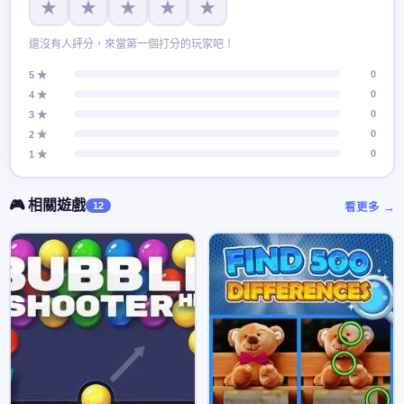
★
★
★
★
★
還沒有人評分，來當第一個打分的玩家吧！
0
5 ★
0
4 ★
0
3 ★
0
2 ★
0
1 ★
🎮 相關遊戲
12
看更多 →