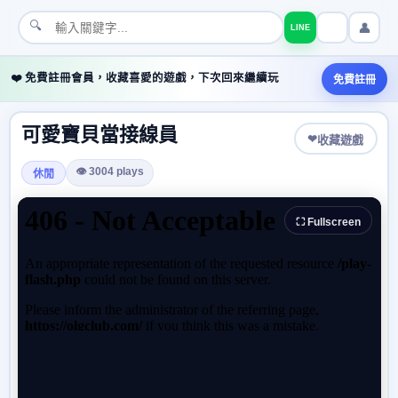
🔍
👤
LINE
❤️ 免費註冊會員，收藏喜愛的遊戲，下次回來繼續玩
免費註冊
可愛寶貝當接線員
❤
收藏遊戲
👁 3004 plays
休閒
⛶ Fullscreen