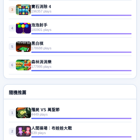
寶石消除 4
3
196357 plays
泡泡射手
4
180901 plays
黑白棋
5
178688 plays
森林消消樂
6
177995 plays
隨機推薦
殭屍 VS 萬聖節
1
4449 plays
人間操場：布娃娃大戰
2
639 plays