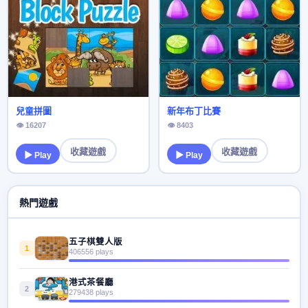
兒童拼圖
新年布丁比賽
👁 16207
👁 8403
收藏遊戲
收藏遊戲
▶ Play
▶ Play
熱門遊戲
五子棋雙人版
1
406556 plays
港式茶餐廳
2
279438 plays