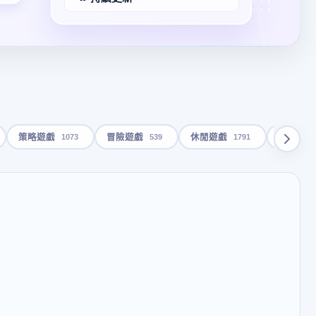
1073
539
1791
策略遊戲
冒險遊戲
休閒遊戲
動畫影片