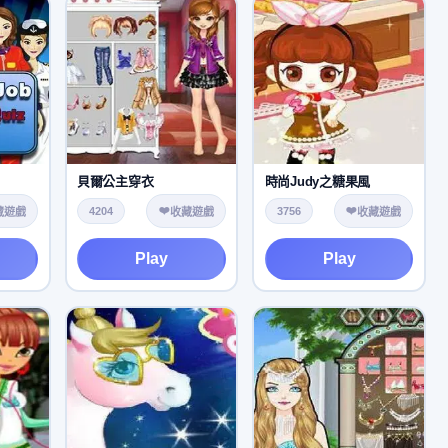
貝爾公主穿衣
時尚Judy之糖果風
❤️
❤️
4204
3756
藏遊戲
收藏遊戲
收藏遊戲
Play
Play