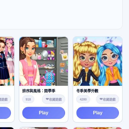
排序與風格：開學季
冬季美學外觀
❤️
❤️
918
4280
藏遊戲
收藏遊戲
收藏遊戲
Play
Play