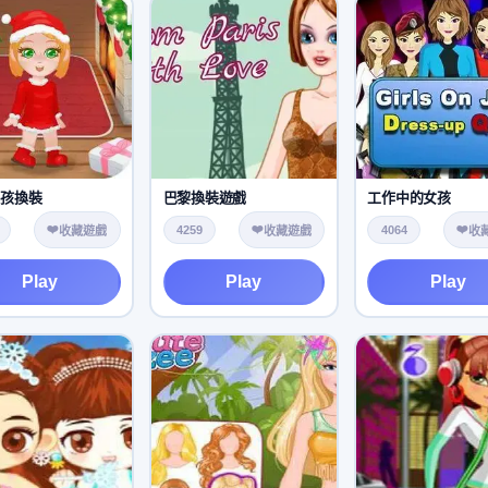
女孩換裝
巴黎換裝遊戲
工作中的女孩
❤️
❤️
❤️
4259
4064
收藏遊戲
收藏遊戲
收
Play
Play
Play