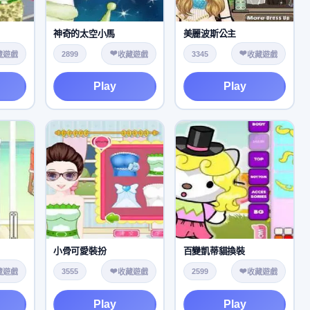
神奇的太空小馬
美麗波斯公主
❤️
❤️
2899
3345
藏遊戲
收藏遊戲
收藏遊戲
Play
Play
小骨可愛裝扮
百變凱蒂貓換裝
❤️
❤️
3555
2599
藏遊戲
收藏遊戲
收藏遊戲
Play
Play