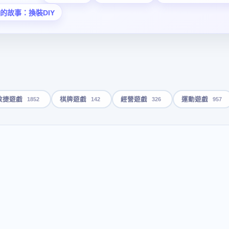
的故事：換裝DIY
1852
142
326
957
敏捷遊戲
棋牌遊戲
經營遊戲
運動遊戲