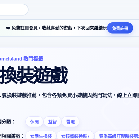
❤️ 免費註冊會員，收藏喜愛的遊戲，下次回來繼續玩
免費註冊
ameIsland 熱門標籤
 換裝遊戲
人氣換裝遊戲推薦，包含各類免費小遊戲與熱門玩法，線上立即
關分類：
休閒
益智
冒險
門相關遊戲：
女學生換裝
女孩盛裝換裝7
春季高級訂製時裝第