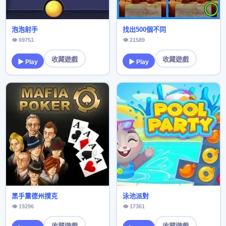
泡泡射手
找出500個不同
👁 69751
👁 21589
收藏遊戲
收藏遊戲
▶ Play
▶ Play
黑手黨德州撲克
泳池派對
👁 19296
👁 17361
收藏遊戲
收藏遊戲