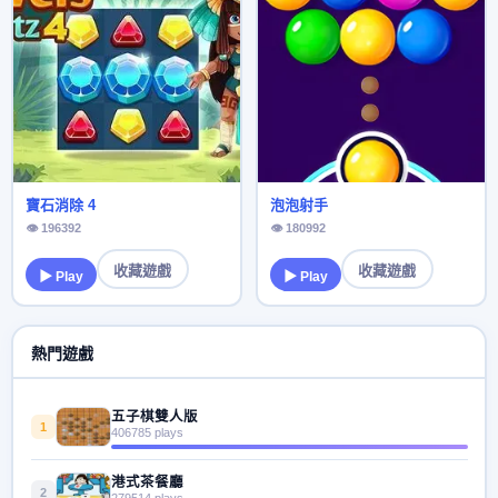
寶石消除 4
泡泡射手
👁 196392
👁 180992
收藏遊戲
收藏遊戲
▶ Play
▶ Play
熱門遊戲
五子棋雙人版
1
406785 plays
港式茶餐廳
2
279514 plays