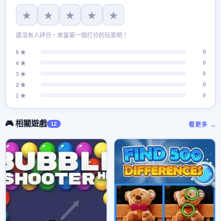
★
★
★
★
★
還沒有人評分，來當第一個打分的玩家吧！
0
5 ★
0
4 ★
0
3 ★
0
2 ★
0
1 ★
🎮 相關遊戲
12
看更多 →