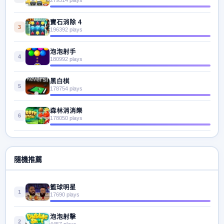
寶石消除 4
3
196392 plays
泡泡射手
4
180992 plays
黑白棋
5
178754 plays
森林消消樂
6
178050 plays
隨機推薦
籃球明星
1
17690 plays
泡泡射擊
2