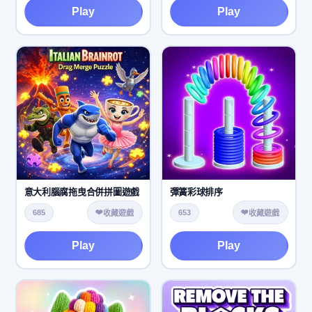
Play
Play
意大利腦腐拖曳合併拼圖遊戲
彈簧彩球排序
❤️
❤️
685
653
收藏遊戲
收藏遊戲
Play
Play