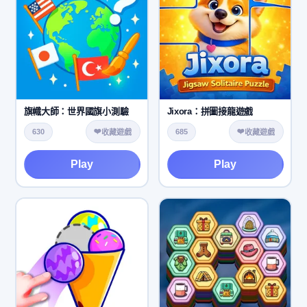
旗幟大師：世界國旗小測驗
Jixora：拼圖接龍遊戲
❤️
❤️
630
685
收藏遊戲
收藏遊戲
Play
Play