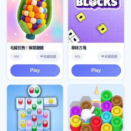
毛線狂熱！解開謎題
移除方塊
❤️
❤️
668
691
收藏遊戲
收藏遊戲
Play
Play