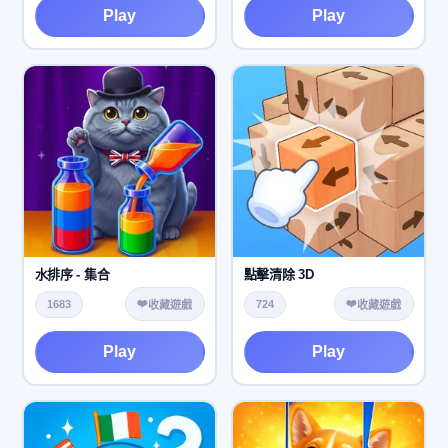
Play
Play
水排序 - 集合
點擊清除 3D
❤️
❤️
1683
724
收藏遊戲
收藏遊戲
Play
Play