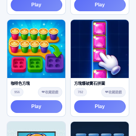
Play
Play
咖啡色方塊
方塊爆破寶石拼圖
❤️
❤️
956
782
收藏遊戲
收藏遊戲
Play
Play