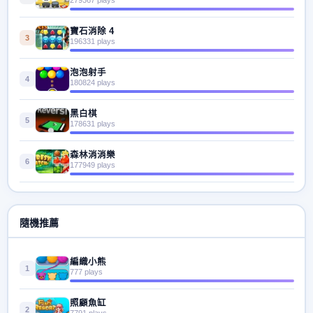
寶石消除 4
3
196331 plays
泡泡射手
4
180824 plays
黑白棋
5
178631 plays
森林消消樂
6
177949 plays
隨機推薦
編織小熊
1
777 plays
照顧魚缸
2