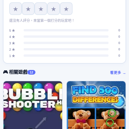
★
★
★
★
★
還沒有人評分，來當第一個打分的玩家吧！
0
5 ★
0
4 ★
0
3 ★
0
2 ★
0
1 ★
🎮 相關遊戲
12
看更多 →