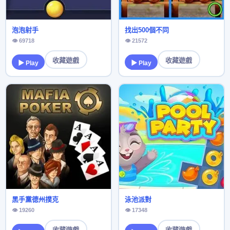
泡泡射手
找出500個不同
👁 69718
👁 21572
收藏遊戲
收藏遊戲
▶ Play
▶ Play
黑手黨德州撲克
泳池派對
👁 19260
👁 17348
收藏遊戲
收藏遊戲