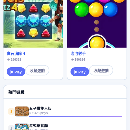
寶石消除 4
泡泡射手
👁 196331
👁 180824
收藏遊戲
收藏遊戲
▶ Play
▶ Play
熱門遊戲
五子棋雙人版
1
406423 plays
港式茶餐廳
2
279367 plays