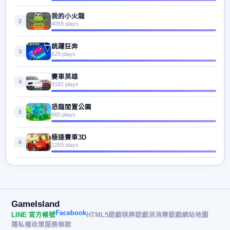
我的小火龍
2
4058 plays
跳躍狂奔
3
629 plays
賽車英雄
4
4182 plays
恐龍閒置公園
5
660 plays
極速賽車3D
6
1283 plays
GameIsland
Facebook
LINE 官方帳號
HTML5遊戲
棋牌遊戲
消消樂遊戲
網站地圖
隱私權政策
服務條款