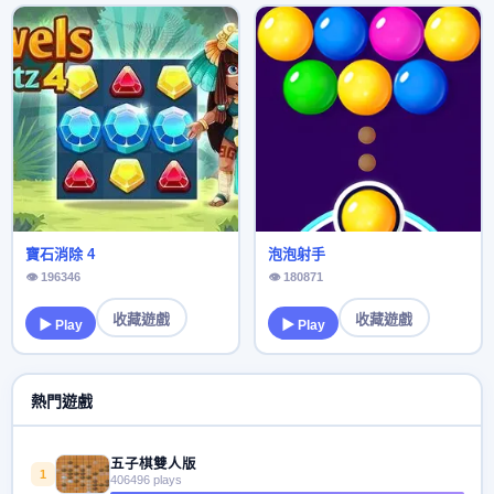
寶石消除 4
泡泡射手
👁 196346
👁 180871
收藏遊戲
收藏遊戲
▶ Play
▶ Play
熱門遊戲
五子棋雙人版
1
406496 plays