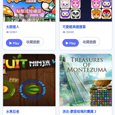
太鼓達人
可愛經典連連看
👁 50967
👁 35598
收藏遊戲
收藏遊戲
▶ Play
▶ Play
水果忍者
消去-蒙提祖瑪的寶藏 2