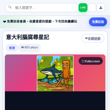
🔍
👤
LINE
❤️ 免費註冊會員，收藏喜愛的遊戲，下次回來繼續玩
免費註冊
意大利腦腐尋星記
❤
收藏遊戲
👁 803 plays
敏捷
⛶ Fullscreen