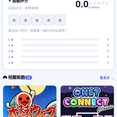
⭐ 遊戲評分
0.0
★★★★★
0 votes
玩家評分 · 即時更新
★
★
★
★
★
還沒有人評分，來當第一個打分的玩家吧！
0
5 ★
0
4 ★
0
3 ★
0
2 ★
0
1 ★
🎮 相關遊戲
12
看更多 →