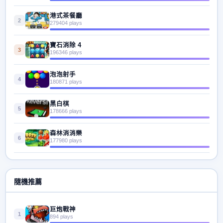
港式茶餐廳
2
279404 plays
寶石消除 4
3
196346 plays
泡泡射手
4
180871 plays
黑白棋
5
178666 plays
森林消消樂
6
177980 plays
隨機推薦
巨炮戰神
1
894 plays