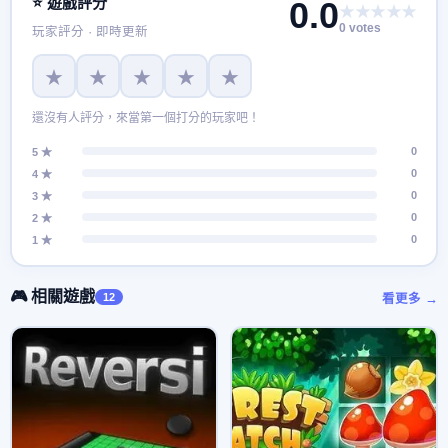
⭐ 遊戲評分
0.0
★★★★★
0 votes
玩家評分 · 即時更新
★
★
★
★
★
還沒有人評分，來當第一個打分的玩家吧！
0
5 ★
0
4 ★
0
3 ★
0
2 ★
0
1 ★
🎮 相關遊戲
12
看更多 →