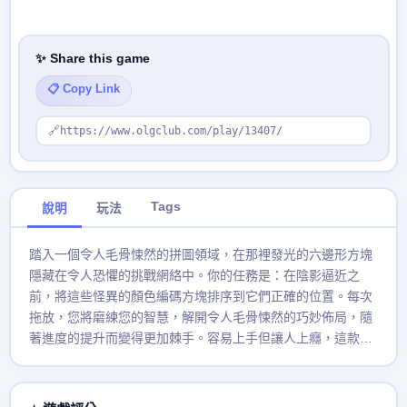
✨ Share this game
📋 Copy Link
🔗
https://www.olgclub.com/play/13407/
Tags
說明
玩法
踏入一個令人毛骨悚然的拼圖領域，在那裡發光的六邊形方塊
隱藏在令人恐懼的挑戰網絡中。你的任務是：在陰影逼近之
前，將這些怪異的顏色編碼方塊排序到它們正確的位置。每次
拖放，您將磨練您的智慧，解開令人毛骨悚然的巧妙佈局，隨
著進度的提升而變得更加棘手。容易上手但讓人上癮，這款萬
聖節益智遊戲將讓所有年齡的玩家在數百個恐怖關卡中目不轉
睛。