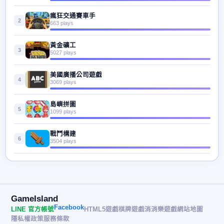
瘋狂交通賽車手
2
663 plays
黃金礦工
3
5027 plays
美國廣播公司遊戲
4
3069 plays
島嶼拼圖
5
1099 plays
戰鬥構建
6
3504 plays
GameIsland
Facebook
LINE 官方帳號
HTML5遊戲
棋牌遊戲
消消樂遊戲
網站地圖
隱私權政策
服務條款