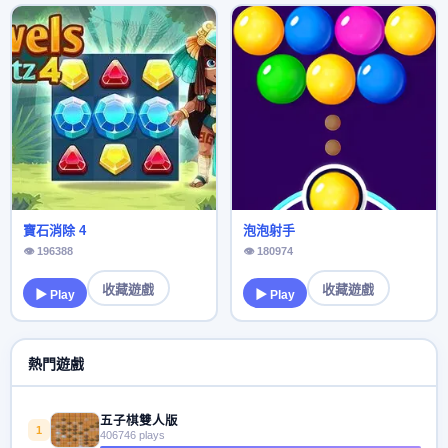
寶石消除 4
泡泡射手
👁 196388
👁 180974
收藏遊戲
收藏遊戲
▶ Play
▶ Play
熱門遊戲
五子棋雙人版
1
406746 plays