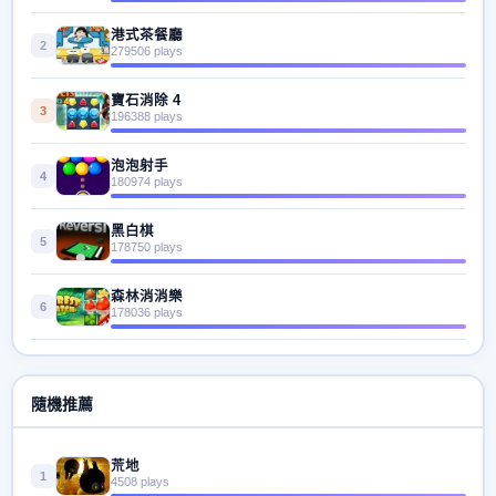
港式茶餐廳
2
279506 plays
寶石消除 4
3
196388 plays
泡泡射手
4
180974 plays
黑白棋
5
178750 plays
森林消消樂
6
178036 plays
隨機推薦
荒地
1
4508 plays