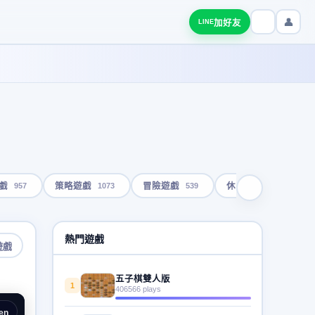
👤
加好友
LINE
957
1073
539
1793
戲
策略遊戲
冒險遊戲
休閒遊戲
熱門遊戲
遊戲
五子棋雙人版
1
406566 plays
en