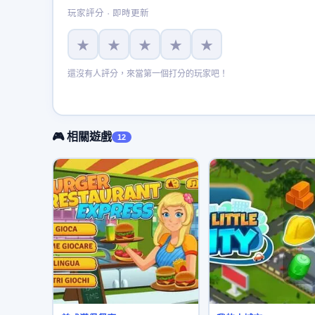
玩家評分 · 即時更新
★
★
★
★
★
還沒有人評分，來當第一個打分的玩家吧！
🎮 相關遊戲
12