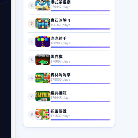
港式茶餐廳
2
279447 plays
寶石消除 4
3
196361 plays
泡泡射手
4
180906 plays
黑白棋
5
178697 plays
森林消消樂
6
178000 plays
經典接龍
7
176445 plays
花園傳說
8
171532 plays