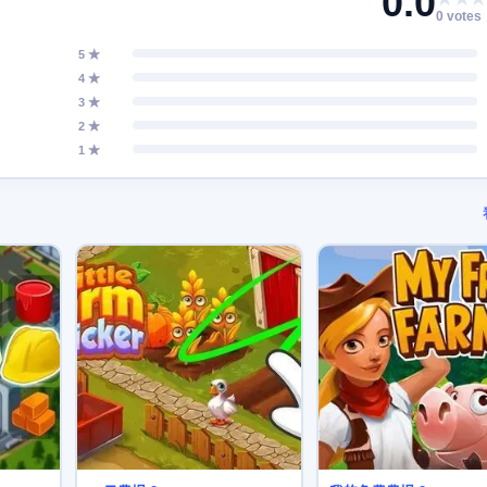
0.0
0 votes
5 ★
4 ★
3 ★
2 ★
1 ★