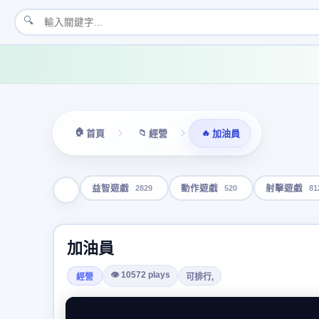
🔍
🏠
📁
🔥
首頁
經營
加油員
2829
520
81
益智遊戲
動作遊戲
射擊遊戲
加油員
👁 10572 plays
經營
可排行,