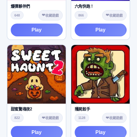
爆彈夥伴們
六角快跑！
❤️
❤️
648
866
收藏遊戲
收藏遊戲
Play
Play
甜蜜驚魂夜2
殭屍殺手
❤️
❤️
822
1128
收藏遊戲
收藏遊戲
Play
Play