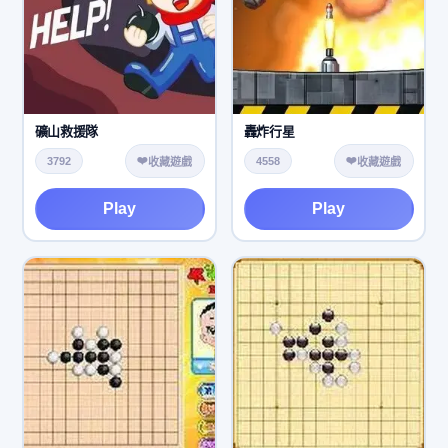
礦山救援隊
轟炸行星
❤️
❤️
3792
4558
收藏遊戲
收藏遊戲
Play
Play