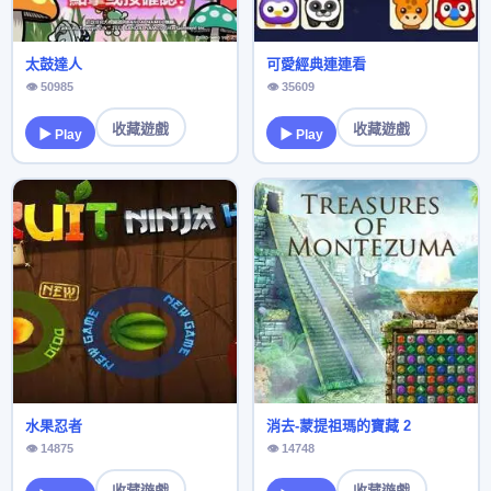
太鼓達人
可愛經典連連看
👁 50985
👁 35609
收藏遊戲
收藏遊戲
▶ Play
▶ Play
水果忍者
消去-蒙提祖瑪的寶藏 2
👁 14875
👁 14748
收藏遊戲
收藏遊戲