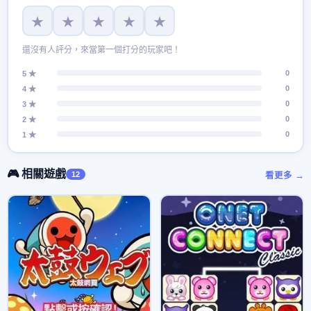
★
★
★
★
★
還沒有人評分，來當第一個打分的玩家吧！
0
5 ★
0
4 ★
0
3 ★
0
2 ★
0
1 ★
🎮 相關遊戲
12
看更多 →