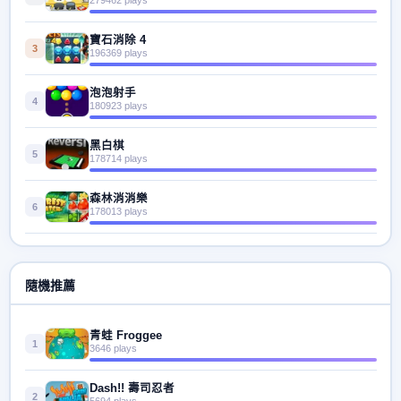
寶石消除 4
3
196369 plays
泡泡射手
4
180923 plays
黑白棋
5
178714 plays
森林消消樂
6
178013 plays
隨機推薦
青蛙 Froggee
1
3646 plays
Dash!! 壽司忍者
2