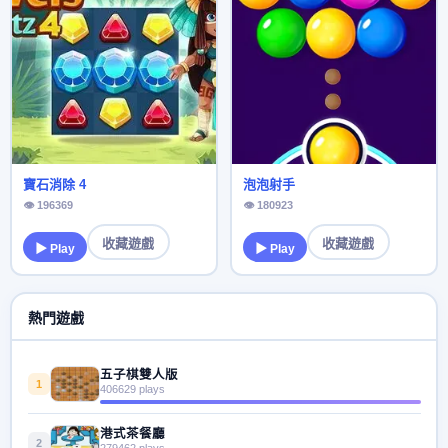
寶石消除 4
泡泡射手
👁 196369
👁 180923
收藏遊戲
收藏遊戲
▶ Play
▶ Play
熱門遊戲
五子棋雙人版
1
406629 plays
港式茶餐廳
2
279462 plays